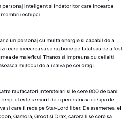
 personaj inteligent si indatoritor care incearca
e membrii echipei.
ar e un personaj cu multa energie si capabil de a
azii care incearca sa se razbune pe tatal sau ce a fost
a lumea de maleficul Thanos si impreuna cu ceilalti
easca mijlocul de a-i salva pe cei dragi.
atre raufacatori interstelari si le cere 800 de bani
st timp, el este urmarit de o periculoasa echipa de
va si care il reda pe Star-Lord liber. De asemenea, el
coon, Gamora, Groot si Drax, carora li se cere sa