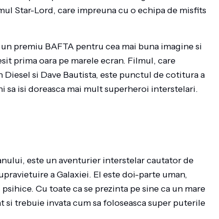
mul Star-Lord, care impreuna cu o echipa de misfits
cu un premiu BAFTA pentru cea mai buna imagine si
esit prima oara pe marele ecran. Filmul, care
 Diesel si Dave Bautista, este punctul de cotitura a
i sa isi doreasca mai mult superheroi interstelari.
anului, este un aventurier interstelar cautator de
upravietuire a Galaxiei. El este doi-parte uman,
ri psihice. Cu toate ca se prezinta pe sine ca un mare
t si trebuie invata cum sa foloseasca super puterile