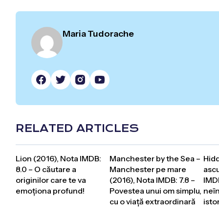
Maria Tudorache
RELATED ARTICLES
Lion (2016), Nota IMDB:
Manchester by the Sea –
Hidd
8.0 – O căutare a
Manchester pe mare
ascu
originilor care te va
(2016), Nota IMDB: 7.8 –
IMDB
emoționa profund!
Povestea unui om simplu,
neîn
cu o viață extraordinară
istor