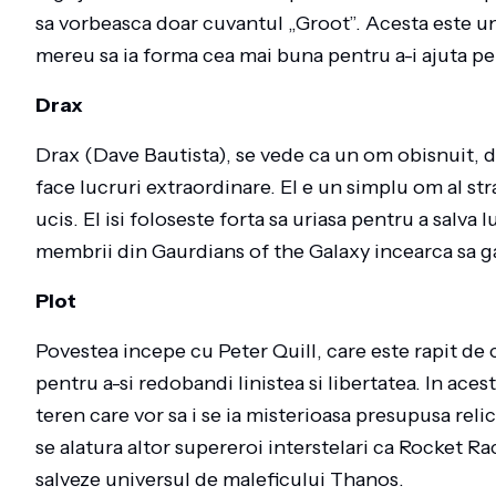
sa vorbeasca doar cuvantul „Groot”. Acesta este un
mereu sa ia forma cea mai buna pentru a-i ajuta p
Drax
Drax (Dave Bautista), se vede ca un om obisnuit, d
face lucruri extraordinare. El e un simplu om al str
ucis. El isi foloseste forta sa uriasa pentru a salv
membrii din Gaurdians of the Galaxy incearca sa gas
Plot
Povestea incepe cu Peter Quill, care este rapit de c
pentru a-si redobandi linistea si libertatea. In ace
teren care vor sa i se ia misterioasa presupusa relic
se alatura altor supereroi interstelari ca Rocket Ra
salveze universul de maleficului Thanos.