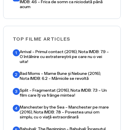
IMDB: 4.6 – Frica de somn ca niciodată până
acum
TOP FILME ARTICLES
Arrival – Primul contact (2016), Nota IMDB: 7.9 –
1
O întâlnire cu extratereștrii pe care nu o vei
uita!
Bad Moms – Mame Bune și Nebune (2016),
2
Nota IMDB: 6.2 – Mămicile se revoltă
Split – Fragmentat (2016), Nota IMDB: 7.3 – Un
3
film care îți va frânge mintea!
Manchester by the Sea – Manchester pe mare
4
(2016), Nota IMDB: 7.8 – Povestea unui om
simplu, cu o viață extraordinară
Bahubali: The Beginning – Bahubali: Începutul