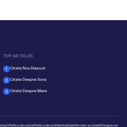
TOP ARTICLES
Citate Nou Nascuti
1
Citate Despre Sora
2
Citate Despre Mare
3
ntact
Politica de cookie
Politica de confidentialitate
Termeni si conditii
Despre noi