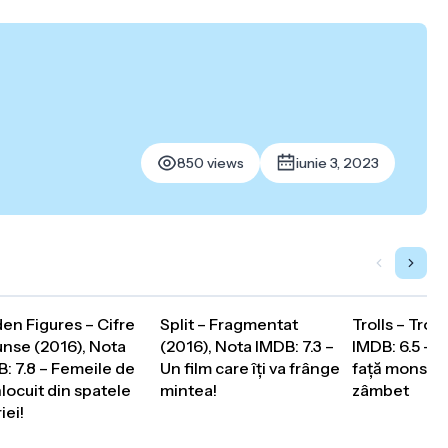
850 views
iunie 3, 2023
en Figures – Cifre
Split – Fragmentat
Trolls – Troll
nse (2016), Nota
(2016), Nota IMDB: 7.3 –
IMDB: 6.5 – C
: 7.8 – Femeile de
Un film care îți va frânge
față monstril
locuit din spatele
mintea!
zâmbet
iei!