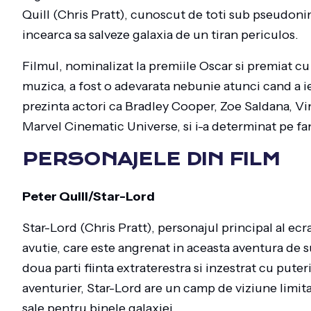
Quill (Chris Pratt), cunoscut de toti sub pseudoni
incearca sa salveze galaxia de un tiran periculos.
Filmul, nominalizat la premiile Oscar si premiat 
muzica, a fost o adevarata nebunie atunci cand a i
prezinta actori ca Bradley Cooper, Zoe Saldana, Vin
Marvel Cinematic Universe, si i-a determinat pe fan
PERSONAJELE DIN FILM
Peter Quill/Star-Lord
Star-Lord (Chris Pratt), personajul principal al ecr
avutie, care este angrenat in aceasta aventura de s
doua parti fiinta extraterestra si inzestrat cu pute
aventurier, Star-Lord are un camp de viziune limita
sale pentru binele galaxiei.