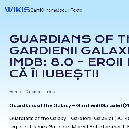
Skip
WIKIS
Carti
Cinema
Jocuri
Texte
to
content
GUARDIANS OF T
GARDIENII GALAXI
IMDB: 8.0 – EROII
CĂ ÎI IUBEȘTI!
Home
Cinema
Filme
Guardians of the Galaxy – Gardienii Galaxiei (2
Guardians of the Galaxy – Gardienii Galaxiei (2014)
regizorul James Gunn din Marvel Entertainment. F