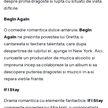
despre prima dragoste si lupta cu situatii de viata
dificile.
Begin Again
O comedie romantica dulce-amaruie,
Begin
Again
ne prezinta povestea lui Gretta, o
cantareata si textiera talentata, care dupa
despartirea de iubitul ei, ajunge in New York. Aici,
cunoaste un producator de muzica alcoolic si
impreuna incep sa colaboreze la un album si sa
descopere puterea dragostei si muzicii in a-si
repara vietile frante.
If I Stay
Drama romantica cu elemente fantastice,
If I Stay
urmareste povestea lui Mia Hall, o violoncelista