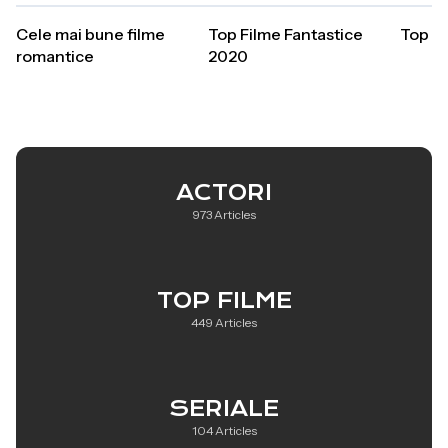
Cele mai bune filme
Top Filme Fantastice
Top Fi
romantice
2020
ACTORI
973 Articles
TOP FILME
449 Articles
SERIALE
104 Articles