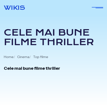
Skip
WIKIS
to
content
CELE MAI BUNE
FILME THRILLER
Home
Cinema
Top filme
Cele mai bune filme thriller