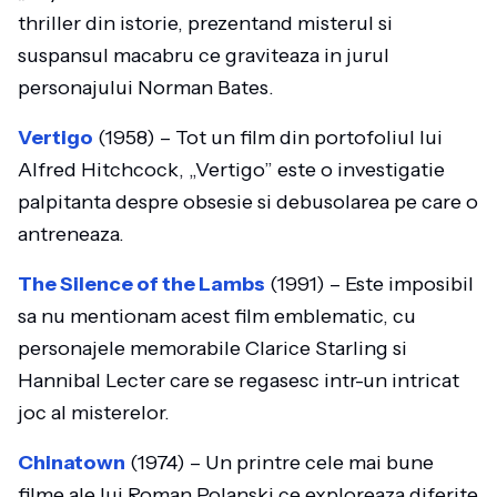
thriller din istorie, prezentand misterul si
suspansul macabru ce graviteaza in jurul
personajului Norman Bates.
Vertigo
(1958) – Tot un film din portofoliul lui
Alfred Hitchcock, „Vertigo” este o investigatie
palpitanta despre obsesie si debusolarea pe care o
antreneaza.
The Silence of the Lambs
(1991) – Este imposibil
sa nu mentionam acest film emblematic, cu
personajele memorabile Clarice Starling si
Hannibal Lecter care se regasesc intr-un intricat
joc al misterelor.
Chinatown
(1974) – Un printre cele mai bune
filme ale lui Roman Polanski ce exploreaza diferite