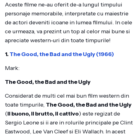
Aceste filme ne-au oferit de-a lungul timpului
personaje memorabile, interpretate cu maiestrie
de actori deveniti icoane in lumea filmului. In cele
ce urmeaza, va prezint un top al celor mai bune si
apreciate western-uri din toate timpurile!
1.
The Good, the Bad and the Ugly (1966)
Mark:
The Good, the Bad and the Ugly
Considerat de multi cel mai bun film western din
toate timpurile,
The Good, the Bad and the Ugly
(
Il buono, il brutto, il cattivo
) este regizat de
Sergio Leone si ii are in rolurile principale pe Clint
Eastwood, Lee Van Cleef si Eli Wallach. In acest