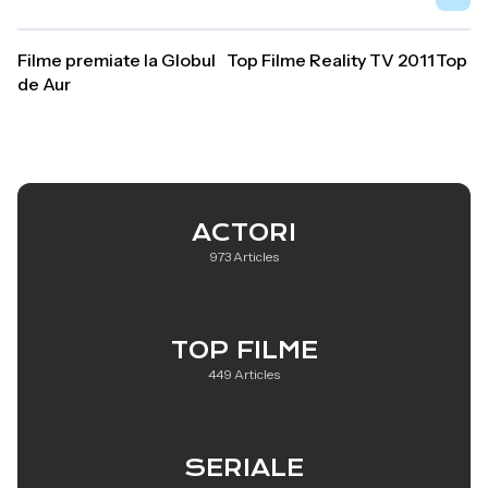
Filme premiate la Globul
Top Filme Reality TV 2011
Top Fi
de Aur
ACTORI
973 Articles
TOP FILME
449 Articles
SERIALE