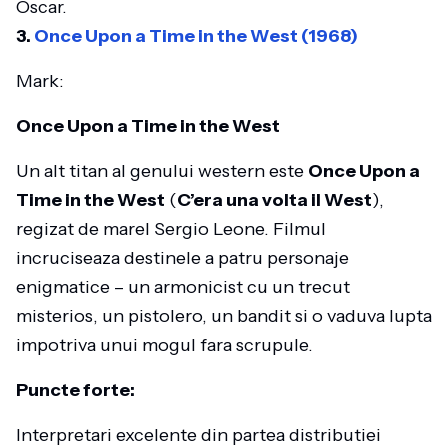
Oscar.
3.
Once Upon a Time in the West (1968)
Mark:
Once Upon a Time in the West
Un alt titan al genului western este
Once Upon a
Time in the West
(
C’era una volta il West
),
regizat de marel Sergio Leone. Filmul
incruciseaza destinele a patru personaje
enigmatice – un armonicist cu un trecut
misterios, un pistolero, un bandit si o vaduva lupta
impotriva unui mogul fara scrupule.
Puncte forte:
Interpretari excelente din partea distributiei