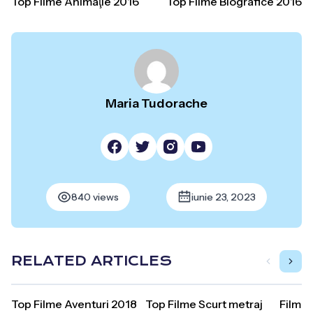
Top Filme Animaţie 2016
Top Filme Biografice 2016
Maria Tudorache
840 views
iunie 23, 2023
RELATED ARTICLES
Top Filme Aventuri 2018
Top Filme Scurt metraj
Filme 