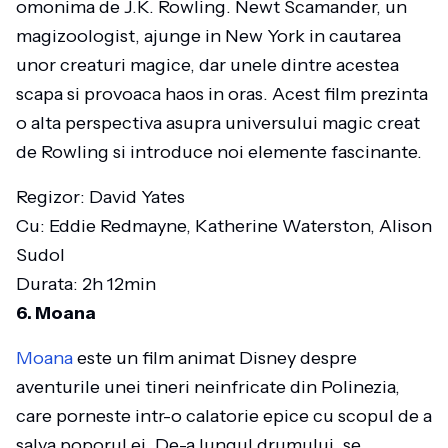
omonima de J.K. Rowling. Newt Scamander, un
magizoologist, ajunge in New York in cautarea
unor creaturi magice, dar unele dintre acestea
scapa si provoaca haos in oras. Acest film prezinta
o alta perspectiva asupra universului magic creat
de Rowling si introduce noi elemente fascinante.
Regizor: David Yates
Cu: Eddie Redmayne, Katherine Waterston, Alison
Sudol
Durata: 2h 12min
6. Moana
Moana
este un film animat Disney despre
aventurile unei tineri neinfricate din Polinezia,
care porneste intr-o calatorie epice cu scopul de a
salva poporul ei. De-a lungul drumului, se