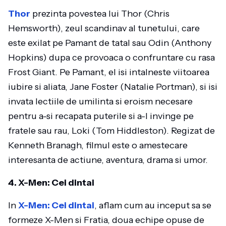
Thor
prezinta povestea lui Thor (Chris
Hemsworth), zeul scandinav al tunetului, care
este exilat pe Pamant de tatal sau Odin (Anthony
Hopkins) dupa ce provoaca o confruntare cu rasa
Frost Giant. Pe Pamant, el isi intalneste viitoarea
iubire si aliata, Jane Foster (Natalie Portman), si isi
invata lectiile de umilinta si eroism necesare
pentru a-si recapata puterile si a-l invinge pe
fratele sau rau, Loki (Tom Hiddleston). Regizat de
Kenneth Branagh, filmul este o amestecare
interesanta de actiune, aventura, drama si umor.
4. X-Men: Cei dintai
In
X-Men: Cei dintai
, aflam cum au inceput sa se
formeze X-Men si Fratia, doua echipe opuse de