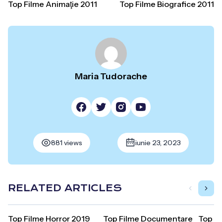
Top Filme Animaţie 2011
Top Filme Biografice 2011
Maria Tudorache
881 views
iunie 23, 2023
RELATED ARTICLES
Top Filme Horror 2019
Top Filme Documentare
Top Fi