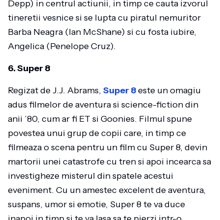
Depp) in centrul actiunii, in timp ce cauta izvorul
tineretii vesnice si se lupta cu piratul nemuritor
Barba Neagra (Ian McShane) si cu fosta iubire,
Angelica (Penelope Cruz).
6. Super 8
Regizat de J.J. Abrams,
Super 8
este un omagiu
adus filmelor de aventura si science-fiction din
anii ’80, cum ar fi ET si Goonies. Filmul spune
povestea unui grup de copii care, in timp ce
filmeaza o scena pentru un film cu Super 8, devin
martorii unei catastrofe cu tren si apoi incearca sa
investigheze misterul din spatele acestui
eveniment. Cu un amestec excelent de aventura,
suspans, umor si emotie, Super 8 te va duce
inapoi in timp si te va lasa sa te pierzi intr-o