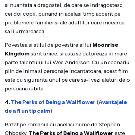
si nuantata a dragostei, de care se indragostesc
cei doi copii, punand in acelasi timp accent pe
problemele familiei si ale adultilor care incearca
sa ii urmareasca.
Povestea si stilul de povestire al lui
Moonrise
Kingdom
sunt unice, si asta se datoreaza in mare
parte talentului lui Wes Anderson. Cu un scenariu
plin de inima si personaje incantatoare, acest film
este cu siguranta unul pe care sa-l vezi alaturi de o
persoana iubita.
4.
The Perks of Being a Wallflower (Avantajele
de a fi un tip calm)
Bazat pe romanul cu acelasi nume de Stephen
Chbosky,
The Perks of Being a Wallflower
este