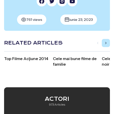
761 views
iunie 23, 2023
RELATED ARTICLES
Top Filme Acţiune 2014
Cele mai bune filme de
Cele m
familie
noir
ACTORI
973 Articles