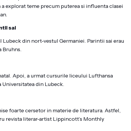
a explorat teme precum puterea si influenta clasei
an.
tii sai
l Lubeck din nort-vestul Germaniei. Parintii sai erau
va Bruhns.
natal. Apoi, a urmat cursurile liceului Lufthansa
a Universitatea din Lubeck.
se foarte cersetor in materie de literatura. Astfel,
ru revista literar-artist Lippincott’s Monthly