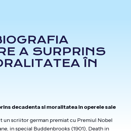
IOGRAFIA
ARE A SURPRINS
ORALITATEA ÎN
rins decadenta si moralitatea in operele sale
st un scriitor german premiat cu Premiul Nobel
mane, in special Buddenbrooks (1901), Death in