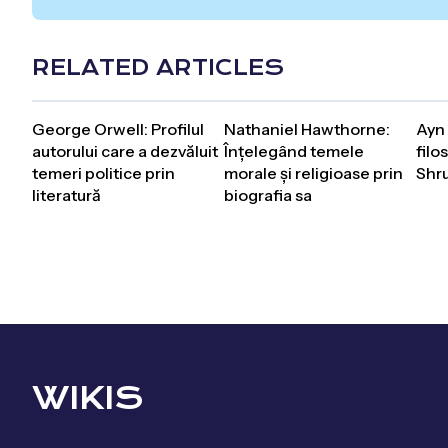
RELATED ARTICLES
George Orwell: Profilul
Nathaniel Hawthorne:
Ayn 
autorului care a dezvăluit
Înțelegând temele
filo
temeri politice prin
morale și religioase prin
Shr
literatură
biografia sa
WIKIS