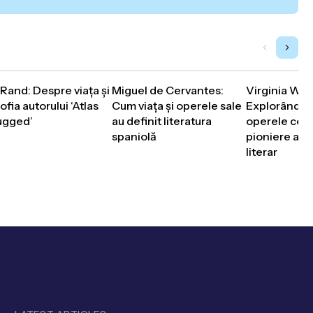
Rand: Despre viața și
Miguel de Cervantes:
Virginia Woo
sofia autorului ‘Atlas
Cum viața și operele sale
Explorând via
ugged’
au definit literatura
operele cele
spaniolă
pioniere a m
literar