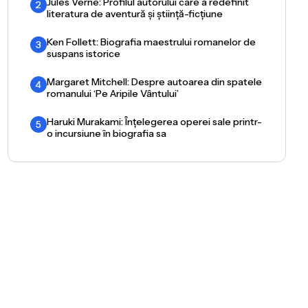
Jules Verne: Profilul autorului care a redefinit
2
literatura de aventură și știință-ficțiune
Ken Follett: Biografia maestrului romanelor de
3
suspans istorice
Margaret Mitchell: Despre autoarea din spatele
4
romanului ‘Pe Aripile Vântului’
Haruki Murakami: Înțelegerea operei sale printr-
5
o incursiune în biografia sa