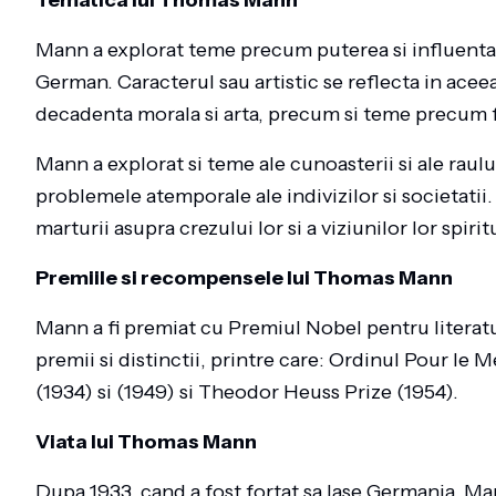
Tematica lui Thomas Mann
Mann a explorat teme precum puterea si influenta 
German. Caracterul sau artistic se reflecta in ace
decadenta morala si arta, precum si teme precum fil
Mann a explorat si teme ale cunoasterii si ale raulu
problemele atemporale ale indivizilor si societatii.
marturii asupra crezului lor si a viziunilor lor spiri
Premiile si recompensele lui Thomas Mann
Mann a fi premiat cu Premiul Nobel pentru literat
premii si distinctii, printre care: Ordinul Pour le
(1934) si (1949) si Theodor Heuss Prize (1954).
Viata lui Thomas Mann
Dupa 1933, cand a fost fortat sa lase Germania, Mann 