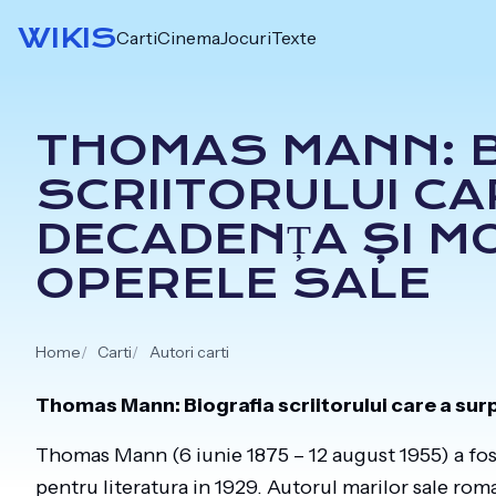
Skip
WIKIS
Carti
Cinema
Jocuri
Texte
to
content
THOMAS MANN: B
SCRIITORULUI C
DECADENȚA ȘI M
OPERELE SALE
Home
Carti
Autori carti
Thomas Mann: Biografia scriitorului care a surp
Thomas Mann (6 iunie 1875 – 12 august 1955) a fo
pentru literatura in 1929. Autorul marilor sale ro