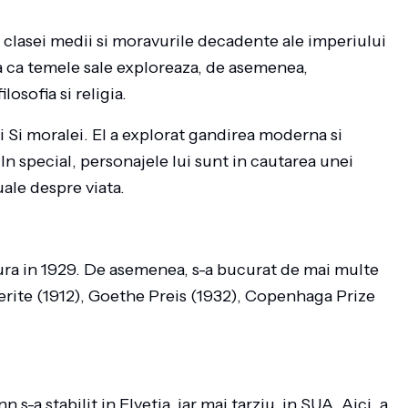
clasei medii si moravurile decadente ale imperiului
ea ca temele sale exploreaza, de asemenea,
osofia si religia.
i Si moralei. El a explorat gandirea moderna si
 In special, personajele lui sunt in cautarea unei
tuale despre viata.
ura in 1929. De asemenea, s-a bucurat de mai multe
 Merite (1912), Goethe Preis (1932), Copenhaga Prize
s-a stabilit in Elvetia, iar mai tarziu, in SUA. Aici, a