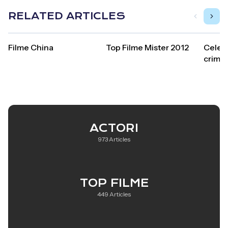
RELATED ARTICLES
Filme China
Top Filme Mister 2012
Cele m
crimă
ACTORI
973 Articles
TOP FILME
449 Articles