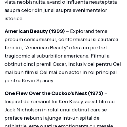
viata neobisnuita, avand o influenta neasteptata
asupra celor din jur si asupra evenimentelor
istorice.
American Beauty (1999)
– Explorand teme
precum consumismul, conformismul si cautarea
fericirii, "American Beauty" ofera un portret
tragicomic al suburbiilor americane. Filmul a
obtinut cinci premii Oscar, inclusiv cel pentru Cel
mai bun film si Cel mai bun actor in rol principal
pentru Kevin Spacey.
One Flew Over the Cuckoo’s Nest (1975)
–
Inspirat de romanul lui Ken Kesey, acest film cu
Jack Nicholson in rolul unui detinut care se
preface nebun si ajunge intr-un spital de
psihiatrie, este o satira emotionanta cu mesaje