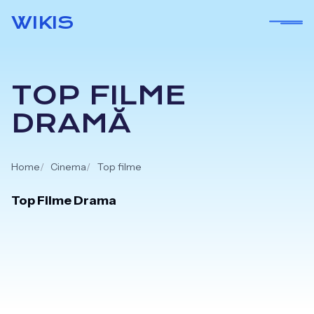
Skip
WIKIS
to
content
TOP FILME
DRAMĂ
Home
Cinema
Top filme
Top Filme Drama