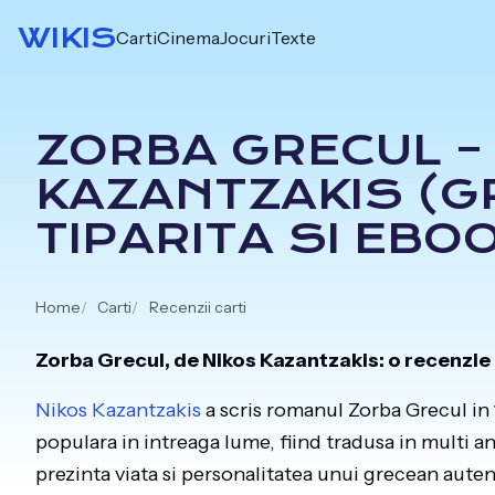
Skip
WIKIS
Carti
Cinema
Jocuri
Texte
to
content
ZORBA GRECUL –
KAZANTZAKIS (GR
TIPARITA SI EBO
Home
Carti
Recenzii carti
Zorba Grecul, de Nikos Kazantzakis: o recenzie
Nikos Kazantzakis
a scris romanul Zorba Grecul in 
populara in intreaga lume, fiind tradusa in multi a
prezinta viata si personalitatea unui grecean autent