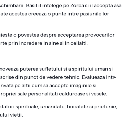
chimbarii. Basil il intelege pe Zorba si il accepta asa
Toate acestea creeaza o punte intre pasiunile lor
uieste o povestea despre acceptarea provocarilor
e prin incredere in sine si in ceilalti.
oveaza puterea sufletului si a spiritului uman si
escrise din punct de vedere tehnic. Evalueaza intr-
invata pe altii cum sa accepte imaginile si
ropriei sale personalitati calduroase si vesele.
ataturi spirituale, umanitate, bunatate si prietenie,
ui vietii.