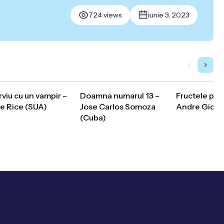
724 views
iunie 3, 2023
rviu cu un vampir –
Doamna numarul 13 –
Fructele pam
e Rice (SUA)
Jose Carlos Somoza
Andre Gide 
(Cuba)