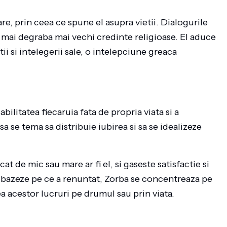
e, prin ceea ce spune el asupra vietii. Dialogurile
d mai degraba mai vechi credinte religioase. El aduce
i si intelegerii sale, o intelepciune greaca
litatea fiecaruia fata de propria viata si a
a se tema sa distribuie iubirea si sa se idealizeze
 de mic sau mare ar fi el, si gaseste satisfactie si
 se bazeze pe ce a renuntat, Zorba se concentreaza pe
a acestor lucruri pe drumul sau prin viata.