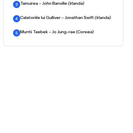
Tainuirea – John Banville (Irlanda)
3
Calatoriile lui Gulliver – Jonathan Swift (Irlanda)
4
Muntii Taebek – Jo Jung-rae (Coreea)
5