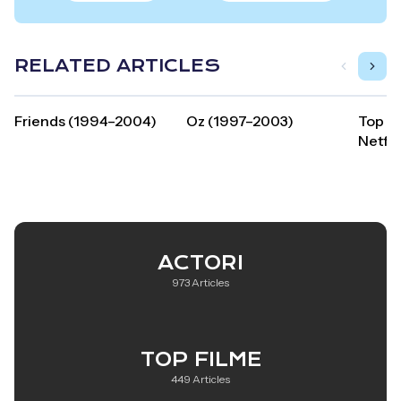
RELATED ARTICLES
Friends (1994–2004)
Oz (1997–2003)
Top se
Netfli
ACTORI
973 Articles
TOP FILME
449 Articles