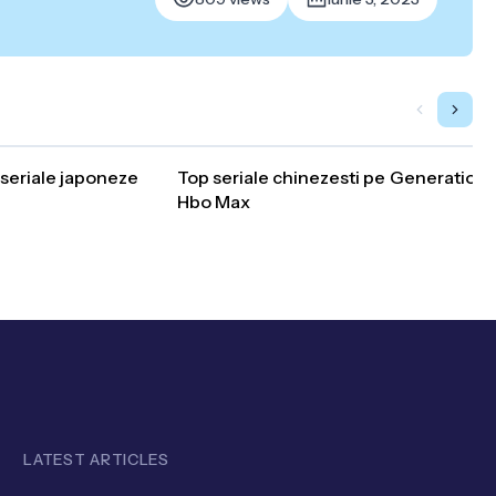
seriale japoneze
Top seriale chinezesti pe
Generation K
Hbo Max
LATEST ARTICLES