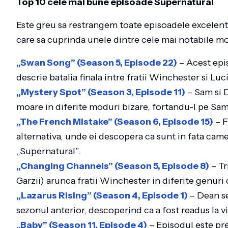
Top 10 cele mai bune episoade Supernatural
Este greu sa restrangem toate episoadele excelente
care sa cuprinda unele dintre cele mai notabile mo
„Swan Song” (Season 5, Episode 22)
– Acest epis
descrie batalia finala intre fratii Winchester si Luci
„Mystery Spot” (Season 3, Episode 11)
– Sam si 
moare in diferite moduri bizare, fortandu-l pe Sam
„The French Mistake” (Season 6, Episode 15)
– F
alternativa, unde ei descopera ca sunt in fata came
„Supernatural”.
„Changing Channels” (Season 5, Episode 8)
– Tr
Garzii) arunca fratii Winchester in diferite genuri
„Lazarus Rising” (Season 4, Episode 1)
– Dean se
sezonul anterior, descoperind ca a fost readus la vi
„Baby” (Season 11, Episode 4)
– Episodul este pre