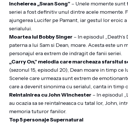
Incheierea „Swan Song”
– Unele momente sunt foar
seriei a fost definitiv unul dintre acele momente. F
ajungerea Lucifer pe Pamant, iar gestul lor eroic a
serialului.
Moartea lui Bobby Singer
– In episodul „Death’s 
paterna a lui Sam si Dean, moare. Acesta este un 
personajul era extrem de indragit de fanii seriei.
„Carry On,” melodia care marcheaza sfarsitul s
(sezonul 15, episodul 20), Dean moare in timp ce l
Scenele care urmeaza sunt extrem de emotionante
care a devenit sinonima cu serialul, canta in timp c
Reintalnirea cu John Winchester
– In episodul „
au ocazia sa se reintalneasca cu tatal lor, John, 
memoria tuturor fanilor.
Top 5 personaje Supernatural