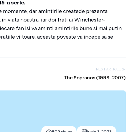
15-a serie.
ce momente, dar amintirile createde prezenta
 in viata noastra, iar doi frati ai Winchester-
care fan isi va aminti amintirile bune si mai putin
ratiile viitoare, aceasta poveste va incepe sa se
NEXT ARTICLE
The Sopranos (1999–2007)
809 views
iunie 3, 2023