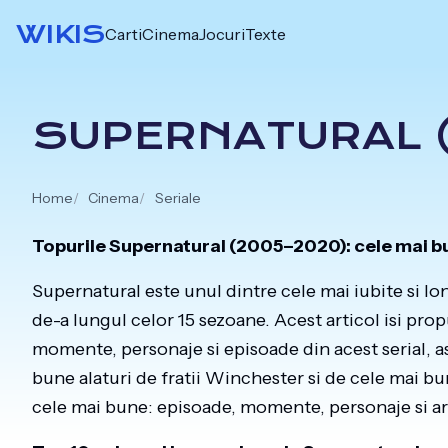
Skip
WIKIS
Carti
Cinema
Jocuri
Texte
to
content
SUPERNATURAL 
Home
Cinema
Seriale
Topurile Supernatural (2005–2020): cele mai 
Supernatural este unul dintre cele mai iubite si lo
de-a lungul celor 15 sezoane. Acest articol isi pr
momente, personaje si episoade din acest serial, a
bune alaturi de fratii Winchester si de cele mai 
cele mai bune: episoade, momente, personaje si arc