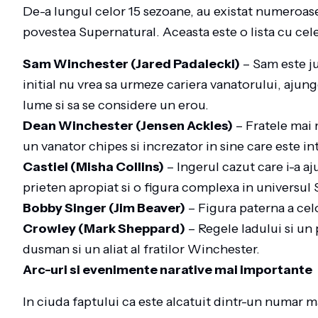
De-a lungul celor 15 sezoane, au existat numeroase
povestea Supernatural. Aceasta este o lista cu cel
Sam Winchester (Jared Padalecki)
– Sam este ju
initial nu vrea sa urmeze cariera vanatorului, ajung
lume si sa se considere un erou.
Dean Winchester (Jensen Ackles)
– Fratele mai m
un vanator chipes si increzator in sine care este 
Castiel (Misha Collins)
– Ingerul cazut care i-a a
prieten apropiat si o figura complexa in universul
Bobby Singer (Jim Beaver)
– Figura paterna a celo
Crowley (Mark Sheppard)
– Regele Iadului si un 
dusman si un aliat al fratilor Winchester.
Arc-uri si evenimente narative mai importante
In ciuda faptului ca este alcatuit dintr-un numar m