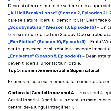
Dean, si ofera un punct de vedere unic asupra vieti
„All Hell Breaks Loose” (Season 2, Episodes 21-
care se alatura liderului demonilor, iar Dean face 
„Scoobynatural” (Season 13, Episode 16)
– Un cr
trimisi intr-un episod din Scooby-Doo si trebuie sa
„Fan Fiction” (Season 10, Episode 5)
– Fratii Win
centru povestea lor si trebuie sa accepte impactul
„End!verse” (Season 5, Episode 4)
– Dean este tri
devenit lideri ai unor factiuni ostile.
Top 5 momente memorabile Supernatural
Enumeram cele mai memorabile momente ale seriei 
Cariera lui Castiel in sezonul 4
– In sezonul 4, ep
Castiel in serial. Aparitia lui a creat un mare impa
central de-a lungul intregii serii.