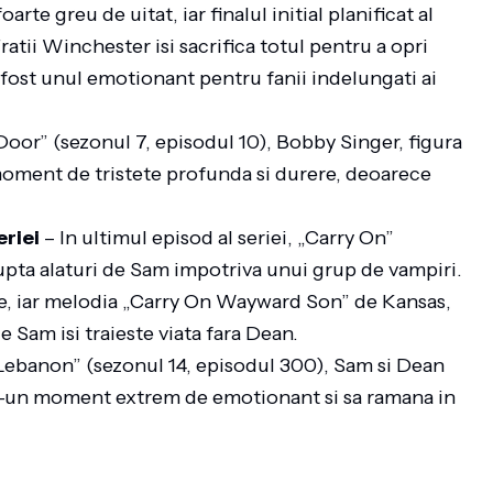
te greu de uitat, iar finalul initial planificat al
ratii Winchester isi sacrifica totul pentru a opri
 fost unul emotionant pentru fanii indelungati ai
Door” (sezonul 7, episodul 10), Bobby Singer, figura
moment de tristete profunda si durere, deoarece
eriei
– In ultimul episod al seriei, „Carry On”
upta alaturi de Sam impotriva unui grup de vampiri.
, iar melodia „Carry On Wayward Son” de Kansas,
e Sam isi traieste viata fara Dean.
Lebanon” (sezonul 14, episodul 300), Sam si Dean
intr-un moment extrem de emotionant si sa ramana in