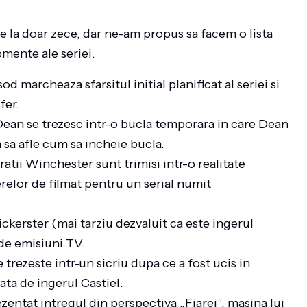
 la doar zece, dar ne-am propus sa facem o lista
mente ale seriei.
od marcheaza sfarsitul initial planificat al seriei si
fer.
Dean se trezesc intr-o bucla temporara in care Dean
 sa afle cum sa incheie bucla.
ratii Winchester sunt trimisi intr-o realitate
relor de filmat pentru un serial numit
ickerster (mai tarziu dezvaluit ca este ingerul
 de emisiuni TV.
 trezeste intr-un sicriu dupa ce a fost ucis in
ata de ingerul Castiel.
zentat intregul din perspectiva „Fiarei”, masina lui