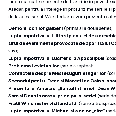
lauda cu multe momente de tranzitie in poveste sa
Asadar, pentru a intelege in profunzime seriile si
de la acest serial-Wunderkarm, vom prezenta cate
Demonii ochilor galbeni
(prima si a doua serie);
Lupta impotriva lui Lilith si planul ei de a deschi
sirul de evenimente provocate de aparitia lui Ca
sus);
Lupta impotriva lui Lucifer si a Apocalipsei
(seas
Problema Leviatanilor
(serie a saptea);
Conflictele despre Mestesugurile Ingerilor
(ser
Scenariul pentru Dean si Marcati de Cain si apar
Prezenta lui Amara si „liantul intre noi” Dean 
Sam si Dean in orasul principal al seriei
(serie d
Fratii Winchester vizitand altii
(serie a treisprez
Lupte impotriva lui Michael si a celor „alte”
(seri