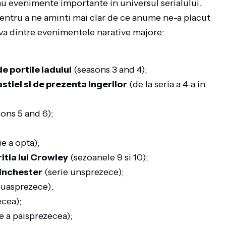
u evenimente importante in universul serialului.
 pentru a ne aminti mai clar de ce anume ne-a placut
va dintre evenimentele narative majore:
de portile iadului
(seasons 3 and 4);
stiel si de prezenta ingerilor
(de la seria a 4-a in
ons 5 and 6);
ie a opta);
itia lui Crowley
(sezoanele 9 si 10);
Winchester
(serie unsprezece);
ouasprezece);
ecea);
e a paisprezecea);