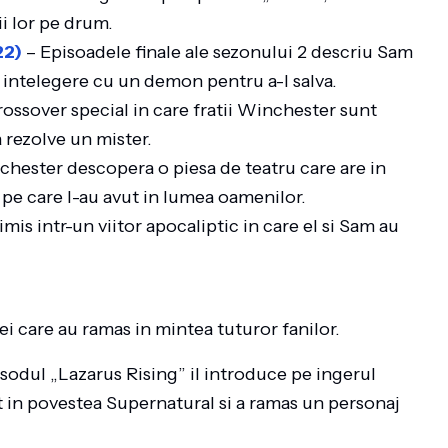
i lor pe drum.
22)
– Episoadele finale ale sezonului 2 descriu Sam
o intelegere cu un demon pentru a-l salva.
ossover special in care fratii Winchester sunt
 rezolve un mister.
chester descopera o piesa de teatru care are in
 pe care l-au avut in lumea oamenilor.
mis intr-un viitor apocaliptic in care el si Sam au
care au ramas in mintea tuturor fanilor.
isodul „Lazarus Rising” il introduce pe ingerul
ct in povestea Supernatural si a ramas un personaj