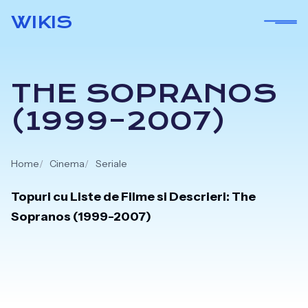
Skip
WIKIS
to
content
THE SOPRANOS
(1999–2007)
Home
Cinema
Seriale
Topuri cu Liste de Filme si Descrieri: The
Sopranos (1999-2007)