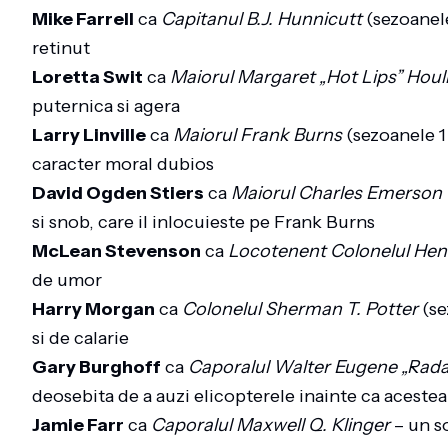
Mike Farrell
ca
Capitanul B.J. Hunnicutt
(sezoanele
retinut
Loretta Swit
ca
Maiorul Margaret „Hot Lips” Houl
puternica si agera
Larry Linville
ca
Maiorul Frank Burns
(sezoanele 1
caracter moral dubios
David Ogden Stiers
ca
Maiorul Charles Emerson 
si snob, care il inlocuieste pe Frank Burns
McLean Stevenson
ca
Locotenent Colonelul Hen
de umor
Harry Morgan
ca
Colonelul Sherman T. Potter
(se
si de calarie
Gary Burghoff
ca
Caporalul Walter Eugene „Radar
deosebita de a auzi elicopterele inainte ca acestea
Jamie Farr
ca
Caporalul Maxwell Q. Klinger
– un so