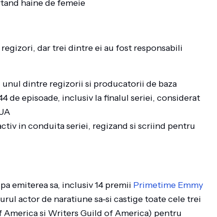
rtand haine de femeie
egizori, dar trei dintre ei au fost responsabili
i unul dintre regizorii si producatorii de baza
44 de episoade, inclusiv la finalul seriei, considerat
SUA
 activ in conduita seriei, regizand si scriind pentru
pa emiterea sa, inclusiv 14 premii
Primetime Emmy
gurul actor de naratiune sa-si castige toate cele trei
f America si Writers Guild of America) pentru