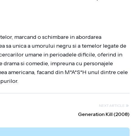
telor, marcand o schimbare in abordarea
a sa unica a umorului negru si a temelor legate de
ncercarilor umane in perioadele dificile, oferind in
 de drama si comedie, impreuna cu personajele
iunea americana, facand din M*A*S*H unul dintre cele
purilor.
NEXT ARTICLE
Generation Kill (2008)