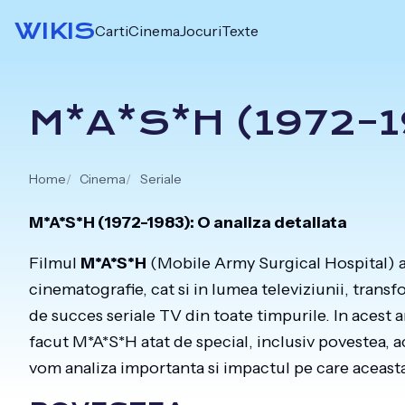
Skip
WIKIS
Carti
Cinema
Jocuri
Texte
to
content
M*A*S*H (1972–1
Home
Cinema
Seriale
M*A*S*H (1972-1983): O analiza detaliata
Filmul
M*A*S*H
(Mobile Army Surgical Hospital) 
cinematografie, cat si in lumea televiziunii, trans
de succes seriale TV din toate timpurile. In acest 
facut M*A*S*H atat de special, inclusiv povestea, ac
vom analiza importanta si impactul pe care aceasta