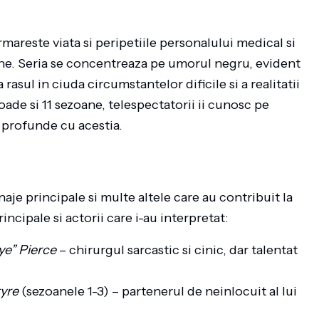
areste viata si peripetiile personalului medical si
cane. Seria se concentreaza pe umorul negru, evident
asul in ciuda circumstantelor dificile si a realitatii
oade si 11 sezoane, telespectatorii ii cunosc pe
i profunde cu acestia.
aje principale si multe altele care au contribuit la
incipale si actorii care i-au interpretat:
ye” Pierce
– chirurgul sarcastic si cinic, dar talentat
yre
(sezoanele 1-3) – partenerul de neinlocuit al lui