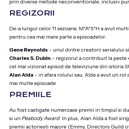
prin diverse metode neconventionale, inclusiv pu
REGIZORII
De-a lungul celor 11 sezoane, M*A*S*H a avut multi r
pentru cea mai mare parte a episoadelor:
Gene Reynolds
– unul dintre creatorii serialului s
Charles S. Dubin
– regizorul a contribuit la peste 
cel mai vizionat episod de televiziune din istoria 
Alan Alda
– in afara rolului sau, Alda a avut un rol
mai multe episoade
PREMIILE
Au fost castigate numeroase premii in timpul si du
si un
Peabody Award
. In plus, Alan Alda a fost sin
premii actoriesti majore (Emmy, Directors Guild o