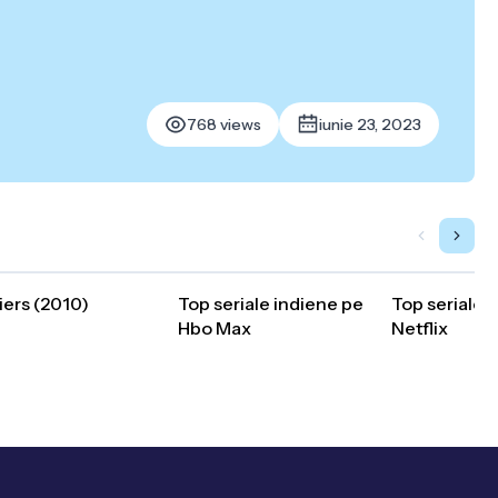
768 views
iunie 23, 2023
iers (2010)
Top seriale indiene pe
Top seriale 
Hbo Max
Netflix