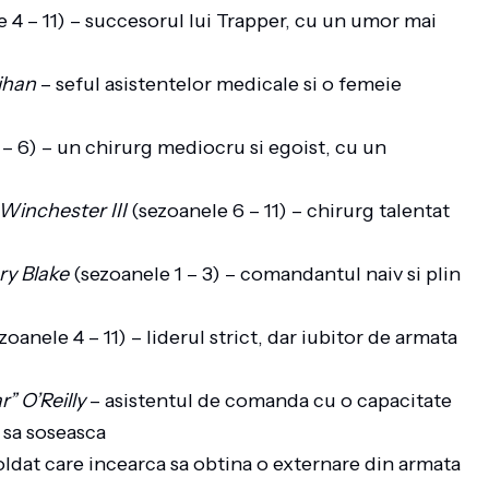
 4 – 11) – succesorul lui Trapper, cu un umor mai
ihan
– seful asistentelor medicale si o femeie
 – 6) – un chirurg mediocru si egoist, cu un
Winchester III
(sezoanele 6 – 11) – chirurg talentat
ry Blake
(sezoanele 1 – 3) – comandantul naiv si plin
zoanele 4 – 11) – liderul strict, dar iubitor de armata
” O’Reilly
– asistentul de comanda cu o capacitate
 sa soseasca
ldat care incearca sa obtina o externare din armata