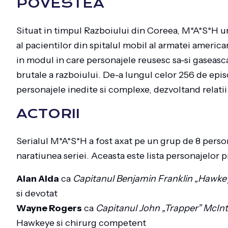
POVESTEA
Situat in timpul Razboiului din Coreea, M*A*S*H urm
al pacientilor din spitalul mobil al armatei ameri
in modul in care personajele reusesc sa-si gaseasca r
brutale a razboiului. De-a lungul celor 256 de epis
personajele inedite si complexe, dezvoltand relati
ACTORII
Serialul M*A*S*H a fost axat pe un grup de 8 person
naratiunea seriei. Aceasta este lista personajelor pr
Alan Alda
ca
Capitanul Benjamin Franklin „Hawke
si devotat
Wayne Rogers
ca
Capitanul John „Trapper” McInt
Hawkeye si chirurg competent