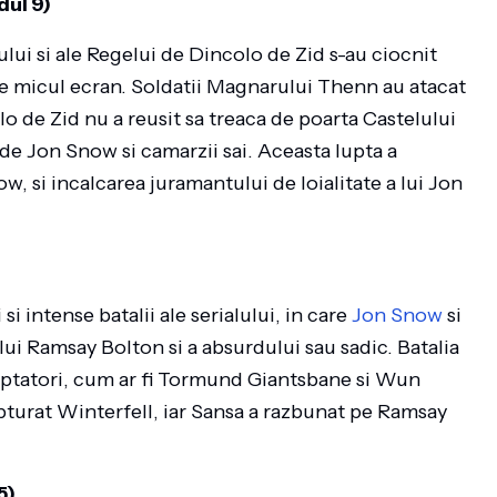
dul 9)
ului si ale Regelui de Dincolo de Zid s-au ciocnit
pe micul ecran. Soldatii Magnarului Thenn au atacat
 de Zid nu a reusit sa treaca de poarta Castelului
de Jon Snow si camarzii sai. Aceasta lupta a
w, si incalcarea juramantului de loialitate a lui Jon
si intense batalii ale serialului, in care
Jon Snow
si
lui Ramsay Bolton si a absurdului sau sadic. Batalia
 luptatori, cum ar fi Tormund Giantsbane si Wun
pturat Winterfell, iar Sansa a razbunat pe Ramsay
5)