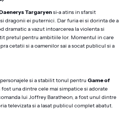
Daenerys Targaryen
si-a atins in sfarsit
i dragonii ei puternici. Dar furia ei si dorinta de a
d dramatic a vazut intoarcerea la violenta si
tit pretul pentru ambitiile lor. Momentul in care
 cetatii si a oamenilor sai a socat publicul si a
ersonajele si a stabilit tonul pentru
Game of
a fost una dintre cele mai simpatice si adorate
a comanda lui Joffrey Baratheon, a fost unul dintre
a televizata si a lasat publicul complet abatut.