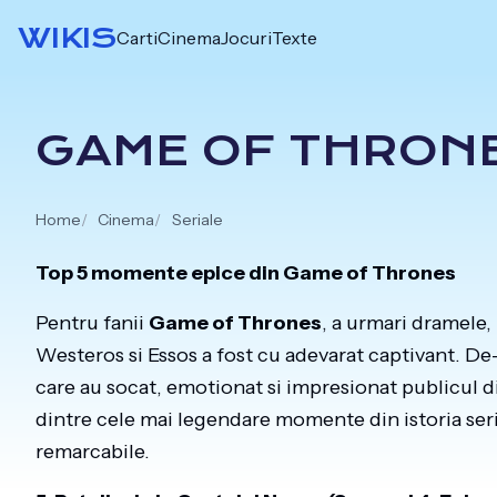
Skip
WIKIS
Carti
Cinema
Jocuri
Texte
to
content
GAME OF THRONE
Home
Cinema
Seriale
Top 5 momente epice din Game of Thrones
Pentru fanii
Game of Thrones
, a urmari dramele, 
Westeros si Essos a fost cu adevarat captivant. De
care au socat, emotionat si impresionat publicul d
dintre cele mai legendare momente din istoria seria
remarcabile.