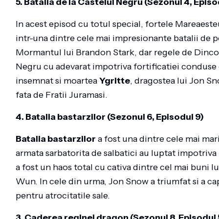
5. Batalia de la Castelul Negru (Sezonul 4, Episo
In acest episod cu totul special, fortele Mareaeste
intr-una dintre cele mai impresionante batalii de 
Mormantul lui Brandon Stark, dar regele de Dincolo
Negru cu adevarat impotriva fortificatiei conduse 
insemnat si moartea
Ygritte
, dragostea lui Jon Sno
fata de Fratii Juramasi.
4. Batalia bastarzilor (Sezonul 6, Episodul 9)
Batalia bastarzilor
a fost una dintre cele mai mari 
armata sarbatorita de salbatici au luptat impotriva 
a fost un haos total cu cativa dintre cel mai buni
Wun. In cele din urma, Jon Snow a triumfat si a ca
pentru atrocitatile sale.
3. Caderea reginei dragon (Sezonul 8, Episodul 