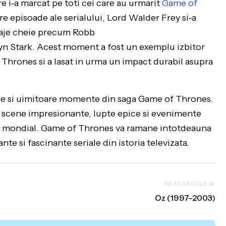
e i-a marcat pe toti cei care au urmarit
Game of
tre episoade ale serialului, Lord Walder Frey si-a
sonaje cheie precum Robb
telyn Stark. Acest moment a fost un exemplu izbitor
Thrones si a lasat in urma un impact durabil asupra
le si uimitoare momente din saga Game of Thrones.
e scene impresionante, lupte epice si evenimente
vel mondial. Game of Thrones va ramane intotdeauna
te si fascinante seriale din istoria televizata.
NEXT ARTICLE
Oz (1997–2003)