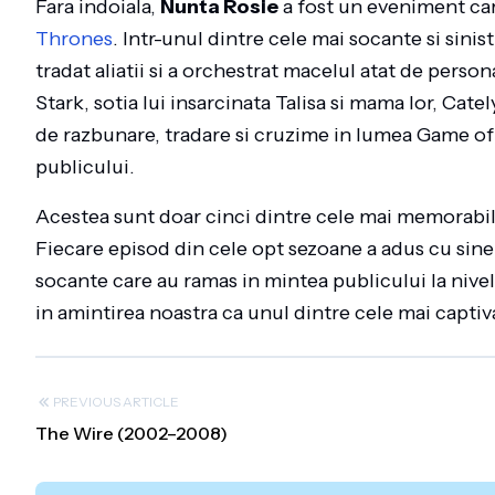
Fara indoiala,
Nunta Rosie
a fost un eveniment car
Thrones
. Intr-unul dintre cele mai socante si sinis
tradat aliatii si a orchestrat macelul atat de per
Stark, sotia lui insarcinata Talisa si mama lor, Ca
de razbunare, tradare si cruzime in lumea Game of 
publicului.
Acestea sunt doar cinci dintre cele mai memorabi
Fiecare episod din cele opt sezoane a adus cu sin
socante care au ramas in mintea publicului la ni
in amintirea noastra ca unul dintre cele mai captivan
PREVIOUS ARTICLE
The Wire (2002–2008)