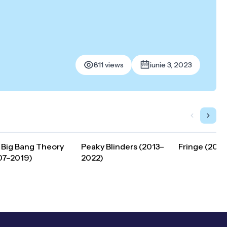
811 views
iunie 3, 2023
 Big Bang Theory
Peaky Blinders (2013–
Fringe (200
07–2019)
2022)