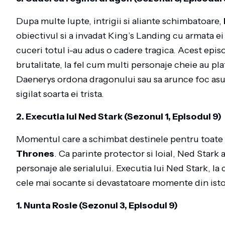
Dupa multe lupte, intrigii si aliante schimbatoare,
obiectivul si a invadat King’s Landing cu armata ei s
cuceri totul i-au adus o cadere tragica. Acest episo
brutalitate, la fel cum multi personaje cheie au pla
Daenerys ordona dragonului sau sa arunce foc asupra
sigilat soarta ei trista.
2. Executia lui Ned Stark (Sezonul 1, Episodul 9)
Momentul care a schimbat destinele pentru toate p
Thrones
. Ca parinte protector si loial, Ned Stark 
personaje ale serialului. Executia lui Ned Stark, l
cele mai socante si devastatoare momente din istori
1. Nunta Rosie (Sezonul 3, Episodul 9)