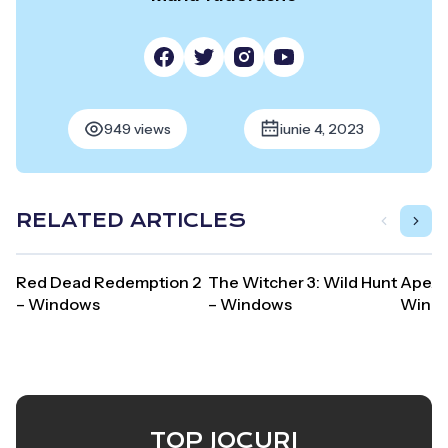
949 views
iunie 4, 2023
RELATED ARTICLES
Red Dead Redemption 2
The Witcher 3: Wild Hunt
Apex 
– Windows
– Windows
Wind
TOP JOCURI