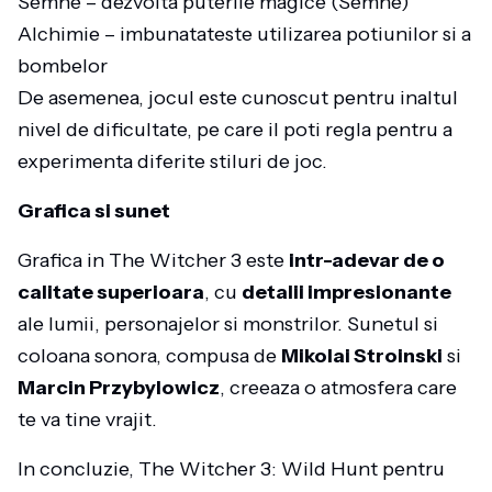
Semne – dezvolta puterile magice (Semne)
Alchimie – imbunatateste utilizarea potiunilor si a
bombelor
De asemenea, jocul este cunoscut pentru inaltul
nivel de dificultate, pe care il poti regla pentru a
experimenta diferite stiluri de joc.
Grafica si sunet
Grafica in The Witcher 3 este
intr-adevar de o
calitate superioara
, cu
detalii impresionante
ale lumii, personajelor si monstrilor. Sunetul si
coloana sonora, compusa de
Mikolai Stroinski
si
Marcin Przybylowicz
, creeaza o atmosfera care
te va tine vrajit.
In concluzie, The Witcher 3: Wild Hunt pentru