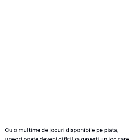
Cu o multime de jocuri disponibile pe piata,
uneori poate deveni dificil sa gasesti un joc care