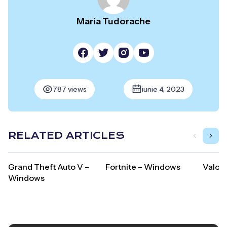
Maria Tudorache
787 views
iunie 4, 2023
RELATED ARTICLES
Grand Theft Auto V –
Fortnite – Windows
Valor
Windows