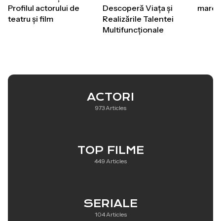
Profilul actorului de
Descoperă Viața și
marelu
teatru și film
Realizările Talentei
Multifuncționale
ACTORI
973 Articles
TOP FILME
449 Articles
SERIALE
104 Articles