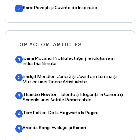
Sara: Povești și Cuvinte de Inspiratie
TOP ACTORI ARTICLES
Ioana Mocanu: Profilul actriței și evoluția sa în
1
industria filmului
Bridgit Mendler: Carieră și Cuvinte în Lumina și
2
Muzica unei Tinere Artist iubite
Thandie Newton: Talente și Eleganță în Cariera și
3
Scrierile unei Actrițe Remarcabile
Tom Felton: De la Hogwarts la Pagini
4
Brenda Song: Evoluție și Scrieri
5