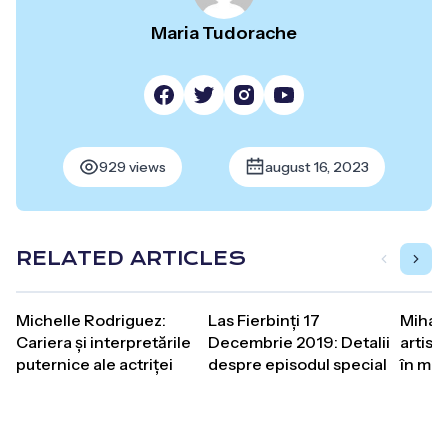
Maria Tudorache
929 views
august 16, 2023
RELATED ARTICLES
Michelle Rodriguez:
Las Fierbinți 17
Mihai R
Cariera și interpretările
Decembrie 2019: Detalii
artistu
puternice ale actriței
despre episodul special
în muz