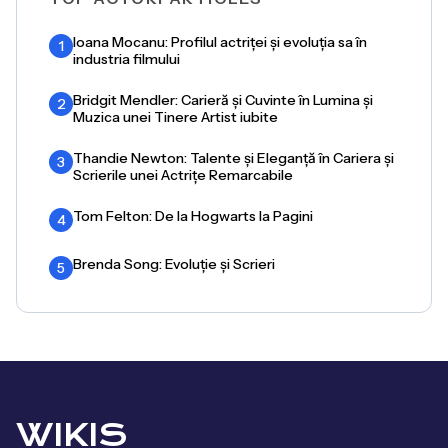
Ioana Mocanu: Profilul actriței și evoluția sa în
1
industria filmului
Bridgit Mendler: Carieră și Cuvinte în Lumina și
2
Muzica unei Tinere Artist iubite
Thandie Newton: Talente și Eleganță în Cariera și
3
Scrierile unei Actrițe Remarcabile
Tom Felton: De la Hogwarts la Pagini
4
Brenda Song: Evoluție și Scrieri
5
WIKIS