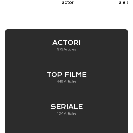
actor
ale act
ACTORI
973 Articles
TOP FILME
449 Articles
SERIALE
104 Articles