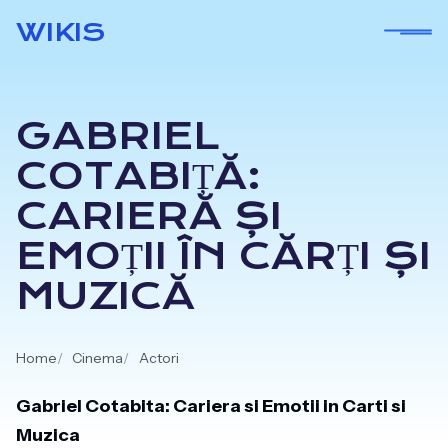
Skip
WIKIS
to
content
GABRIEL
COTABIȚĂ:
CARIERĂ ȘI
EMOȚII ÎN CĂRȚI ȘI
MUZICĂ
Home
Cinema
Actori
Gabriel Cotabita: Cariera si Emotii in Carti si
Muzica