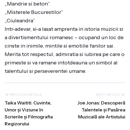
„Mandrie si beton”
„Misterele Bucurestilor”
„Ciuleandra”
Intr-adevar, si-a lasat amprenta in istoria muzicii si
a divertismentului romanesc – ocupand un loc de
cinste in inimile, mintile si emotiile fanilor sai.
Merita tot respectul, admiratia si iubirea pe care o
primeste si va ramane intotdeauna un simbol al
talentului si perseverentei umane.
PREVIOUS ARTICLE
NEXT ARTICLE
Taika Waititi: Cuvinte,
Joe Jonas: Descoperă
Umor și Viziune în
Talentele și Pasărea
Scrierile și Filmografia
Muzicală ale Artistului
Regizorului