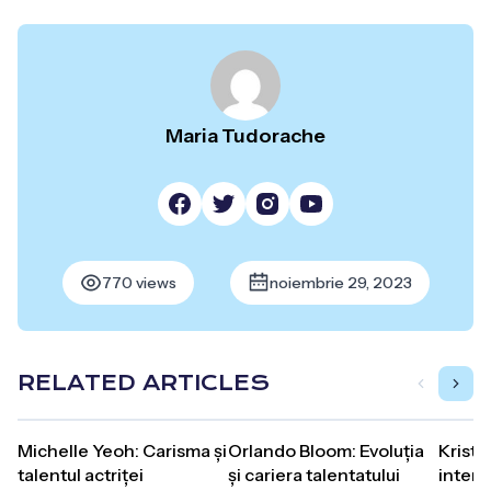
Maria Tudorache
770 views
noiembrie 29, 2023
RELATED ARTICLES
Michelle Yeoh: Carisma și
Orlando Bloom: Evoluția
Kristen
talentul actriței
și cariera talentatului
interp