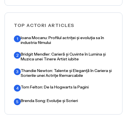
TOP ACTORI ARTICLES
Ioana Mocanu: Profilul actriței și evoluția sa în
1
industria filmului
Bridgit Mendler: Carieră și Cuvinte în Lumina și
2
Muzica unei Tinere Artist iubite
Thandie Newton: Talente și Eleganță în Cariera și
3
Scrierile unei Actrițe Remarcabile
Tom Felton: De la Hogwarts la Pagini
4
Brenda Song: Evoluție și Scrieri
5