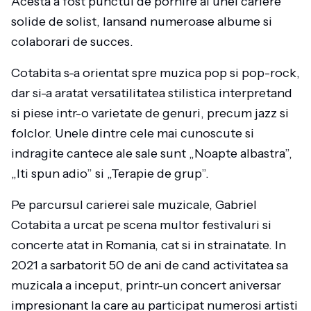
Acesta a fost punctul de pornire al unei cariere
solide de solist, lansand numeroase albume si
colaborari de succes.
Cotabita s-a orientat spre muzica pop si pop-rock,
dar si-a aratat versatilitatea stilistica interpretand
si piese intr-o varietate de genuri, precum jazz si
folclor. Unele dintre cele mai cunoscute si
indragite cantece ale sale sunt „Noapte albastra”,
„Iti spun adio” si „Terapie de grup”.
Pe parcursul carierei sale muzicale, Gabriel
Cotabita a urcat pe scena multor festivaluri si
concerte atat in Romania, cat si in strainatate. In
2021 a sarbatorit 50 de ani de cand activitatea sa
muzicala a inceput, printr-un concert aniversar
impresionant la care au participat numerosi artisti