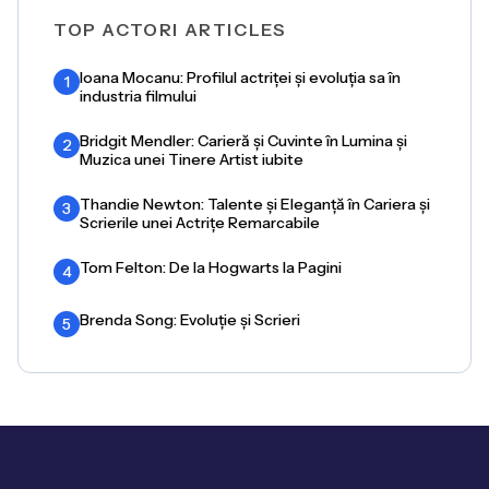
TOP ACTORI ARTICLES
Ioana Mocanu: Profilul actriței și evoluția sa în
1
industria filmului
Bridgit Mendler: Carieră și Cuvinte în Lumina și
2
Muzica unei Tinere Artist iubite
Thandie Newton: Talente și Eleganță în Cariera și
3
Scrierile unei Actrițe Remarcabile
Tom Felton: De la Hogwarts la Pagini
4
Brenda Song: Evoluție și Scrieri
5