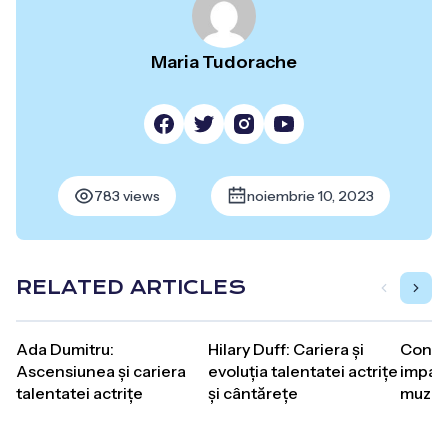
Maria Tudorache
783 views
noiembrie 10, 2023
RELATED ARTICLES
Ada Dumitru:
Hilary Duff: Cariera și
Contin
Ascensiunea și cariera
evoluția talentatei actrițe
impactu
talentatei actrițe
și cântărețe
muzic