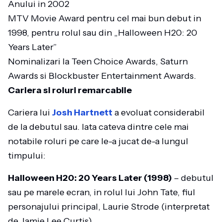
Anului in 2002
MTV Movie Award pentru cel mai bun debut in
1998, pentru rolul sau din „Halloween H20: 20
Years Later”
Nominalizari la Teen Choice Awards, Saturn
Awards si Blockbuster Entertainment Awards.
Cariera si roluri remarcabile
Cariera lui
Josh Hartnett
a evoluat considerabil
de la debutul sau. Iata cateva dintre cele mai
notabile roluri pe care le-a jucat de-a lungul
timpului:
Halloween H20: 20 Years Later (1998)
– debutul
sau pe marele ecran, in rolul lui John Tate, fiul
personajului principal, Laurie Strode (interpretat
de Jamie Lee Curtis).