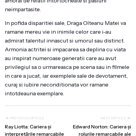
amoral de relatii intortocheate si pasiuni
neimpartasite.
In pofida disparitiei sale, Draga Olteanu Matei va
ramane mereu vie in inimile celor care i-au
admirat talentul innascut si umorul sau distinct.
Armonia actritei si impacarea sa deplina cu viata
au inspirat numeroase generatii care au avut
privilegiul sa o urmareasca pe scena sau in filmele
in care a jucat, iar exemplele sale de devotament,
curaj si iubire neconditionata vor ramane
intotdeauna exemplare.
PREVIOUS ARTICLE
NEXT ARTICLE
Ray Liotta: Cariera și
Edward Norton: Cariera și
interpretările remarcabile
rolurile remarcabile ale