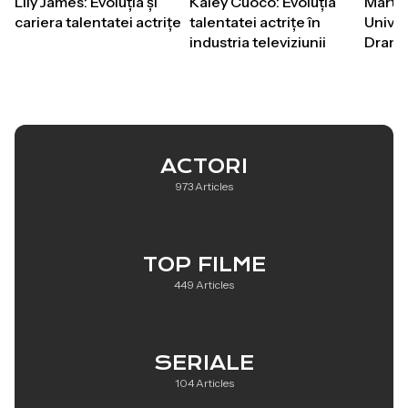
Lily James: Evoluția și
Kaley Cuoco: Evoluția
Martin
cariera talentatei actrițe
talentatei actrițe în
Univer
industria televiziunii
Drame
ACTORI
973 Articles
TOP FILME
449 Articles
SERIALE
104 Articles