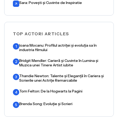
Sara: Povești și Cuvinte de Inspiratie
TOP ACTORI ARTICLES
Ioana Mocanu: Profilul actriței și evoluția sa în
1
industria filmului
Bridgit Mendler: Carieră și Cuvinte în Lumina și
2
Muzica unei Tinere Artist iubite
Thandie Newton: Talente și Eleganță în Cariera și
3
Scrierile unei Actrițe Remarcabile
Tom Felton: De la Hogwarts la Pagini
4
Brenda Song: Evoluție și Scrieri
5