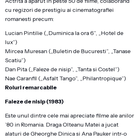
Actrita a aparut in peste 50 de filme, colaborand
cu regizori de prestigiu ai cinematografiei
romanesti precum:
Lucian Pintilie („Duminica la ora 6”, „Hotel de
lux”)
Mircea Muresan („Buletin de Bucuresti”, „Tanase
Scatiu”)
Dan Pita („Faleze de nisip”, „Tanta si Costel”)
Nae Caranfil („Asfalt Tango”, „Philantropique”)
Roluri remarcabile
Faleze de nisip (1983)
Este unul dintre cele mai apreciate filme ale anilor
’80 in Romania. Draga Olteanu Matei a jucat
alaturi de Gheorghe Dinica si Ana Pauker intr-o