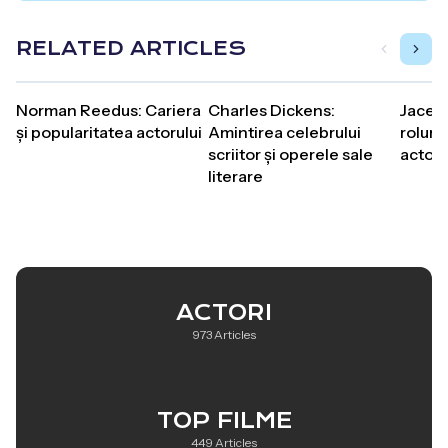
RELATED ARTICLES
Norman Reedus: Cariera
Charles Dickens:
Jace N
și popularitatea actorului
Amintirea celebrului
roluri
scriitor și operele sale
actoru
literare
ACTORI
973 Articles
TOP FILME
449 Articles