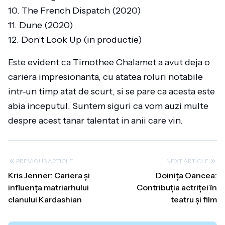
10. The French Dispatch (2020)
11. Dune (2020)
12. Don’t Look Up (in productie)
Este evident ca Timothee Chalamet a avut deja o
cariera impresionanta, cu atatea roluri notabile
intr-un timp atat de scurt, si se pare ca acesta este
abia inceputul. Suntem siguri ca vom auzi multe
despre acest tanar talentat in anii care vin.
PREVIOUS ARTICLE
NEXT ARTICLE
Kris Jenner: Cariera și
Doinița Oancea:
influența matriarhului
Contribuția actriței în
clanului Kardashian
teatru și film