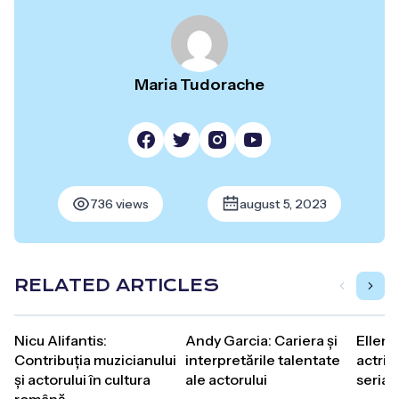
Maria Tudorache
736 views
august 5, 2023
RELATED ARTICLES
Nicu Alifantis:
Andy Garcia: Cariera și
Ellen 
Contribuția muzicianului
interpretările talentate
actrițe
și actorului în cultura
ale actorului
serial