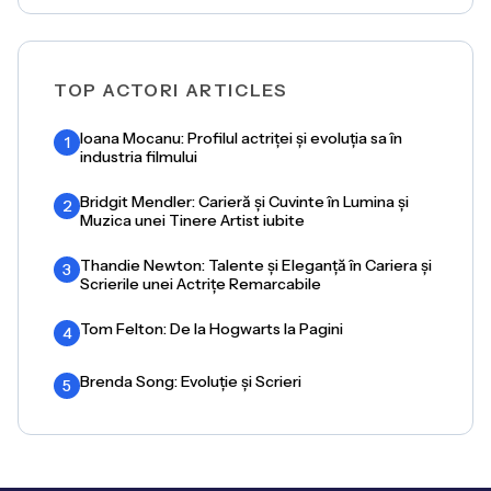
TOP ACTORI ARTICLES
Ioana Mocanu: Profilul actriței și evoluția sa în
1
industria filmului
Bridgit Mendler: Carieră și Cuvinte în Lumina și
2
Muzica unei Tinere Artist iubite
Thandie Newton: Talente și Eleganță în Cariera și
3
Scrierile unei Actrițe Remarcabile
Tom Felton: De la Hogwarts la Pagini
4
Brenda Song: Evoluție și Scrieri
5