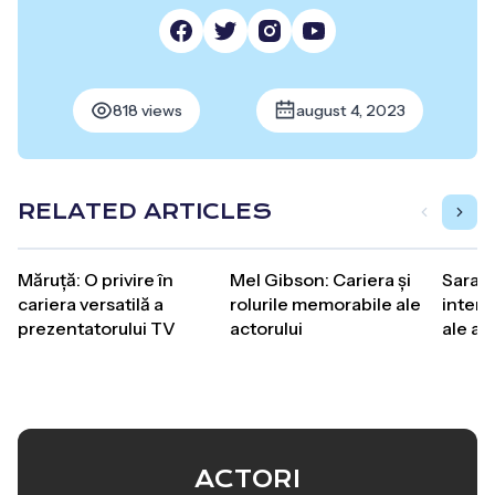
818 views
august 4, 2023
RELATED ARTICLES
Măruță: O privire în
Mel Gibson: Cariera și
Sarah 
cariera versatilă a
rolurile memorabile ale
interp
prezentatorului TV
actorului
ale act
ACTORI