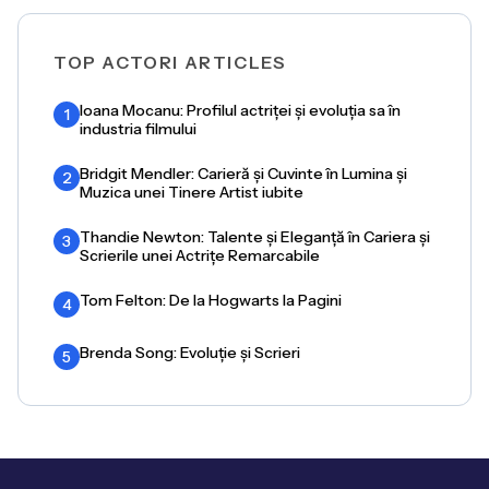
TOP ACTORI ARTICLES
Ioana Mocanu: Profilul actriței și evoluția sa în
1
industria filmului
Bridgit Mendler: Carieră și Cuvinte în Lumina și
2
Muzica unei Tinere Artist iubite
Thandie Newton: Talente și Eleganță în Cariera și
3
Scrierile unei Actrițe Remarcabile
Tom Felton: De la Hogwarts la Pagini
4
Brenda Song: Evoluție și Scrieri
5