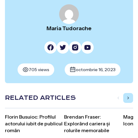
Maria Tudorache
705 views
octombrie 16, 2023
RELATED ARTICLES
Florin Busuioc: Profilul
Brendan Fraser:
Maggie
actorului iubit de publicul
Explorând cariera și
Iconic
român
rolurile memorabile