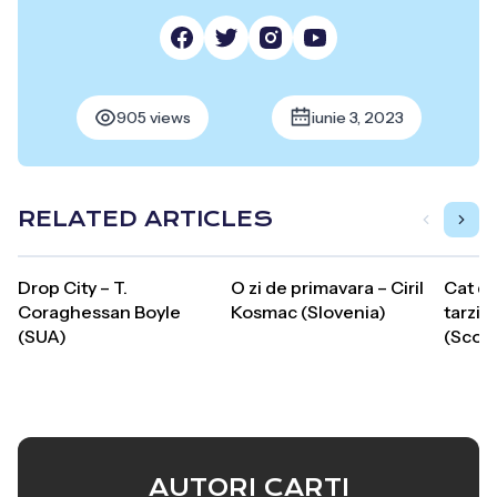
905 views
iunie 3, 2023
RELATED ARTICLES
Drop City – T.
O zi de primavara – Ciril
Cat de
Coraghessan Boyle
Kosmac (Slovenia)
tarziu
(SUA)
(Scoti
AUTORI CARTI