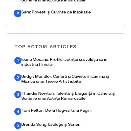
Scrierile unei Actrițe Remarcabile
Sara: Povești și Cuvinte de Inspiratie
TOP ACTORI ARTICLES
Ioana Mocanu: Profilul actriței și evoluția sa în
1
industria filmului
Bridgit Mendler: Carieră și Cuvinte în Lumina și
2
Muzica unei Tinere Artist iubite
Thandie Newton: Talente și Eleganță în Cariera și
3
Scrierile unei Actrițe Remarcabile
Tom Felton: De la Hogwarts la Pagini
4
Brenda Song: Evoluție și Scrieri
5