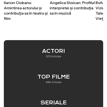
Ilarion Ciobanu:
Angelica Stoican: Profilul
Rufus
Amintirea actorului și
interpretei și contribuția
Viziun
contribuția sa în teatru și
sa în muzică
Talent
film
Vieții
ACTORI
973 Articles
TOP FILME
449 Articles
SERIALE