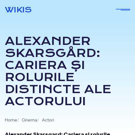
Skip
WIKIS
to
content
ALEXANDER
SKARSGÅRD:
CARIERA ȘI
ROLURILE
DISTINCTE ALE
ACTORULUI
Home
Cinema
Actori
Alexander Skarsgard: Cariera si rolurile