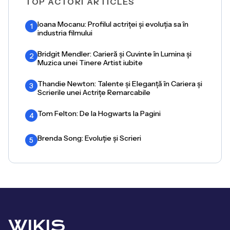
TOP ACTORI ARTICLES
Ioana Mocanu: Profilul actriței și evoluția sa în
1
industria filmului
Bridgit Mendler: Carieră și Cuvinte în Lumina și
2
Muzica unei Tinere Artist iubite
Thandie Newton: Talente și Eleganță în Cariera și
3
Scrierile unei Actrițe Remarcabile
Tom Felton: De la Hogwarts la Pagini
4
Brenda Song: Evoluție și Scrieri
5
WIKIS