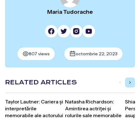
Maria Tudorache
807 views
octombrie 22, 2023
RELATED ARTICLES
Taylor Lautner: Cariera și
Natasha Richardson:
Shia L
interpretările
Amintirea actriței și
Persp
memorabile ale actorului
rolurile sale memorabile
asupra