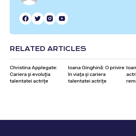
RELATED ARTICLES
Christina Applegate:
Ioana Ginghină: O privire
Ioan
Cariera și evoluția
în viața și cariera
actri
talentatei actrițe
talentatei actrițe
rem