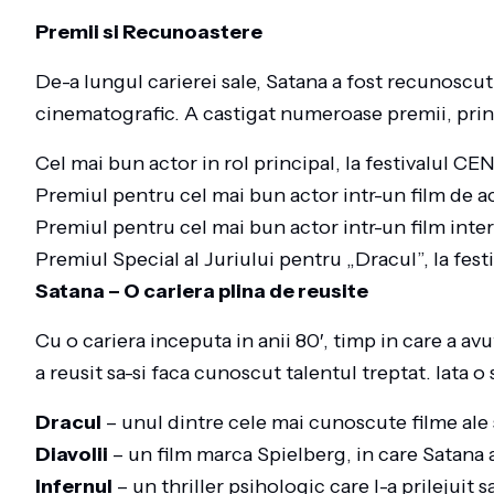
Premii si Recunoastere
De-a lungul carierei sale, Satana a fost recunoscut
cinematografic. A castigat numeroase premii, prin
Cel mai bun actor in rol principal, la festivalul 
Premiul pentru cel mai bun actor intr-un film de ac
Premiul pentru cel mai bun actor intr-un film int
Premiul Special al Juriului pentru „Dracul”, la
Satana – O cariera plina de reusite
Cu o cariera inceputa in anii 80′, timp in care a avut
a reusit sa-si faca cunoscut talentul treptat. Iata 
Dracul
– unul dintre cele mai cunoscute filme ale sa
Diavolii
– un film marca Spielberg, in care Satana 
Infernul
– un thriller psihologic care l-a prilejuit 