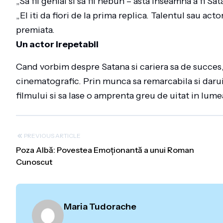
„Sa fii genial si sa fii nebun – asta inseamna a fi Sa
„El iti da fiori de la prima replica. Talentul sau a
premiata.
Un actor irepetabil
Cand vorbim despre Satana si cariera sa de succes
cinematografic. Prin munca sa remarcabila si daruir
filmului si sa lase o amprenta greu de uitat in lum
PREVIOUS ARTICLE
Poza Albă: Povestea Emoționantă a unui Roman
Cunoscut
Maria Tudorache