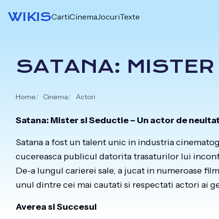
Skip
WIKIS
Carti
Cinema
Jocuri
Texte
to
content
SATANA: MISTER 
Home
Cinema
Actori
Satana: Mister si Seductie – Un actor de neuita
Satana a fost un talent unic in industria cinematog
cucereasca publicul datorita trasaturilor lui inconfu
De-a lungul carierei sale, a jucat in numeroase fil
unul dintre cei mai cautati si respectati actori ai ge
Averea si Succesul