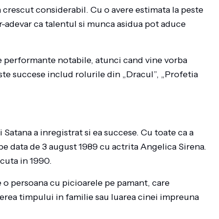
a crescut considerabil. Cu o avere estimata la peste
r-adevar ca talentul si munca asidua pot aduce
de performante notabile, atunci cand vine vorba
ste succese includ rolurile din „Dracul”, „Profetia
ui Satana a inregistrat si ea succese. Cu toate ca a
 pe data de 3 august 1989 cu actrita Angelica Sirena.
cuta in 1990.
e o persoana cu picioarele pe pamant, care
cerea timpului in familie sau luarea cinei impreuna