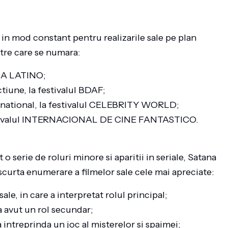
 in mod constant pentru realizarile sale pe plan
tre care se numara:
CENA LATINO;
tiune, la festivalul BDAF;
ernational, la festivalul CELEBRITY WORLD;
 festivalul INTERNACIONAL DE CINE FANTASTICO.
 o serie de roluri minore si aparitii in seriale, Satana
o scurta enumerare a filmelor sale cele mai apreciate:
le, in care a interpretat rolul principal;
a avut un rol secundar;
sa intreprinda un joc al misterelor si spaimei;