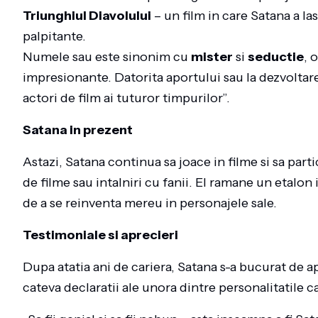
Triunghiul Diavolului
– un film in care Satana a la
palpitante.
Numele sau este sinonim cu
mister
si
seductie
, 
impresionante. Datorita aportului sau la dezvoltare
actori de film ai tuturor timpurilor”.
Satana in prezent
Astazi, Satana continua sa joace in filme si sa p
de filme sau intalniri cu fanii. El ramane un etalon 
de a se reinventa mereu in personajele sale.
Testimoniale si aprecieri
Dupa atatia ani de cariera, Satana s-a bucurat de apre
cateva declaratii ale unora dintre personalitatile c