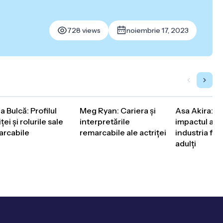
728 views
noiembrie 17, 2023
a Bulcă: Profilul
Meg Ryan: Cariera și
Asa Akira: Ca
ței și rolurile sale
interpretările
impactul actr
arcabile
remarcabile ale actriței
industria fil
adulți