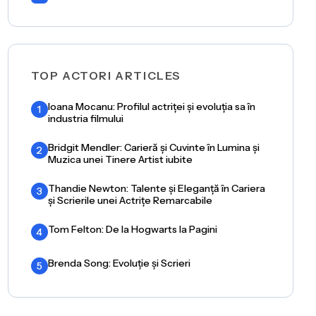
TOP ACTORI ARTICLES
Ioana Mocanu: Profilul actriței și evoluția sa în
1
industria filmului
Bridgit Mendler: Carieră și Cuvinte în Lumina și
2
Muzica unei Tinere Artist iubite
Thandie Newton: Talente și Eleganță în Cariera
3
și Scrierile unei Actrițe Remarcabile
Tom Felton: De la Hogwarts la Pagini
4
Brenda Song: Evoluție și Scrieri
5