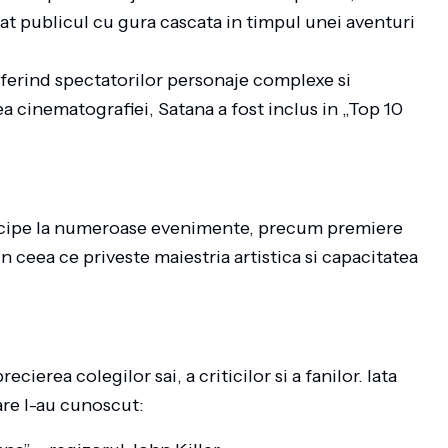
sat publicul cu gura cascata in timpul unei aventuri
oferind spectatorilor personaje complexe si
a cinematografiei, Satana a fost inclus in „Top 10
articipe la numeroase evenimente, precum premiere
in ceea ce priveste maiestria artistica si capacitatea
cierea colegilor sai, a criticilor si a fanilor. Iata
are l-au cunoscut: