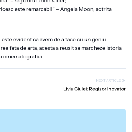
tana” – regizorul John Killer;
ctoricesc este remarcabil” – Angela Moon, actrita
, este evident ca avem de a face cu un geniu
ea fata de arta, acesta a reusit sa marcheze istoria
ea cinematografiei.
NEXT ARTICLE
Liviu Ciulei: Regizor Inovator