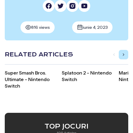
816 views
iunie 4, 2023
RELATED ARTICLES
Super Smash Bros.
Splatoon 2 – Nintendo
Mario 
Ultimate – Nintendo
Switch
Ninte
Switch
TOP JOCURI
109 Articles