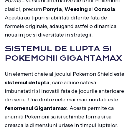
Forms
– versiuni alternative ale unor Pokemoni
clasici, precum
Ponyta
,
Weezing
si
Corsola
.
Acestia au tipuri si abilitati diferite fata de
formele originale, adaugand astfel o dinamica
noua in joc si diversitate in strategii.
SISTEMUL DE LUPTA SI
POKEMONII GIGANTAMAX
Un element cheie al jocului Pokemon Shield este
sistemul de lupta
, care aduce cateva
imbunatatiri si inovatii fata de jocurile anterioare
din serie. Una dintre cele mai mari noutati este
fenomenul Gigantamax
. Acesta permite ca
anumiti Pokemoni sa isi schimbe forma si sa
creasca la dimensiuni uriase in timpul luptelor.