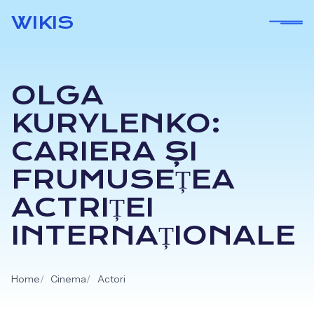
Skip
WIKIS
to
content
OLGA
KURYLENKO:
CARIERA ȘI
FRUMUSEȚEA
ACTRIȚEI
INTERNAȚIONALE
Home
Cinema
Actori