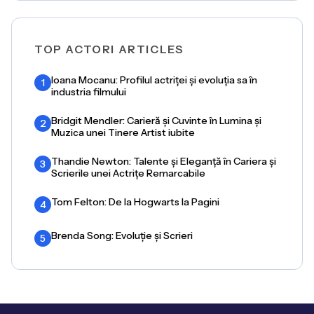
TOP ACTORI ARTICLES
Ioana Mocanu: Profilul actriței și evoluția sa în
1
industria filmului
Bridgit Mendler: Carieră și Cuvinte în Lumina și
2
Muzica unei Tinere Artist iubite
Thandie Newton: Talente și Eleganță în Cariera și
3
Scrierile unei Actrițe Remarcabile
Tom Felton: De la Hogwarts la Pagini
4
Brenda Song: Evoluție și Scrieri
5