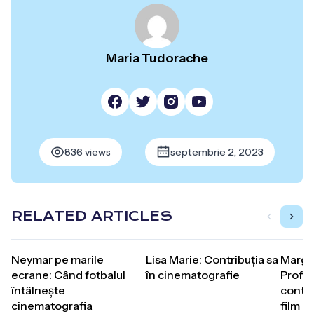
Maria Tudorache
836 views
septembrie 2, 2023
RELATED ARTICLES
Neymar pe marile
Lisa Marie: Contribuția sa
Marga
ecrane: Când fotbalul
în cinematografie
Profilu
întâlnește
contrib
cinematografia
film