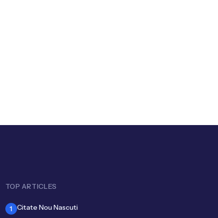
artistului și
a în muzică
TOP ARTICLES
Citate Nou Nascuti
1