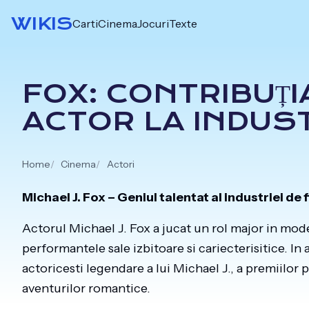
Skip
WIKIS
Carti
Cinema
Jocuri
Texte
to
content
FOX: CONTRIBUȚI
ACTOR LA INDUST
Home
Cinema
Actori
Michael J. Fox – Geniul talentat al industriei de 
Actorul Michael J. Fox a jucat un rol major in m
performantele sale izbitoare si cariecterisitice. In
actoricesti legendare a lui Michael J., a premiilor pe
aventurilor romantice.