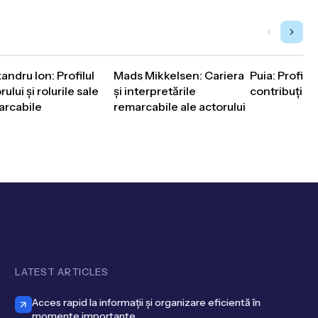
andru Ion: Profilul
Mads Mikkelsen: Cariera
Puia: Profilul 
rului și rolurile sale
și interpretările
contribuția s
arcabile
remarcabile ale actorului
LATEST ARTICLES
Acces rapid la informații și organizare eficientă în
momente importante