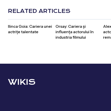
RELATED ARTICLES
Ilinca Goia: Cariera unei
Orsay: Cariera și
Alex
actrițe talentate
influența actorului în
acto
industria filmului
rem
WIKIS