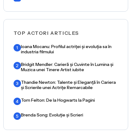
TOP ACTORI ARTICLES
Ioana Mocanu: Profilul actriței și evoluția sa în
1
industria filmului
Bridgit Mendler: Carieră și Cuvinte în Lumina și
2
Muzica unei Tinere Artist iubite
Thandie Newton: Talente și Eleganță în Cariera
3
și Scrierile unei Actrițe Remarcabile
Tom Felton: De la Hogwarts la Pagini
4
Brenda Song: Evoluție și Scrieri
5