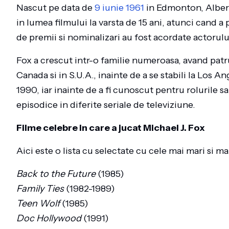
Nascut pe data de
9 iunie 1961
in Edmonton, Albert
in lumea filmului la varsta de 15 ani, atunci cand a 
de premii si nominalizari au fost acordate actorulu
Fox a crescut intr-o familie numeroasa, avand patru 
Canada si in S.U.A., inainte de a se stabili la Los A
1990, iar inainte de a fi cunoscut pentru rolurile sa
episodice in diferite seriale de televiziune.
Filme celebre in care a jucat Michael J. Fox
Aici este o lista cu selectate cu cele mai mari si m
Back to the Future
(1985)
Family Ties
(1982-1989)
Teen Wolf
(1985)
Doc Hollywood
(1991)