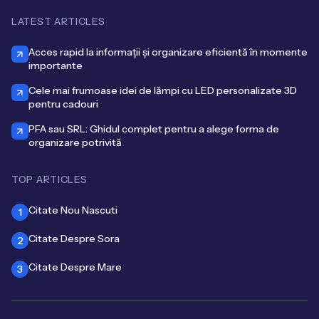
LATEST ARTICLES
Acces rapid la informații și organizare eficientă în momente
importante
Cele mai frumoase idei de lămpi cu LED personalizate 3D
pentru cadouri
PFA sau SRL: Ghidul complet pentru a alege forma de
organizare potrivită
TOP ARTICLES
Citate Nou Nascuti
1
Citate Despre Sora
2
Citate Despre Mare
3