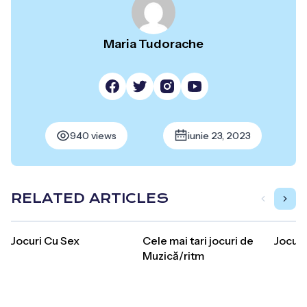
Maria Tudorache
940 views
iunie 23, 2023
RELATED ARTICLES
Jocuri Cu Sex
Cele mai tari jocuri de
Jocuri
Muzică/ritm