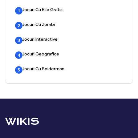
Jocuri Cu Bile Gratis
1
Jocuri Cu Zombi
2
Jocuri Interactive
3
Jocuri Geografice
4
Jocuri Cu Spiderman
5
WIKIS