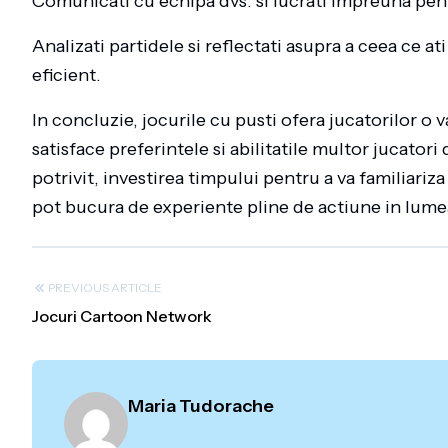
Comunicati cu echipa dvs. si lucrati impreuna pent
Analizati partidele si reflectati asupra a ceea ce 
eficient.
In concluzie, jocurile cu pusti ofera jucatorilor o va
satisface preferintele si abilitatile multor jucatori
potrivit, investirea timpului pentru a va familiariza 
pot bucura de experiente pline de actiune in lumea 
PREVIOUS ARTICLE
Jocuri Cartoon Network
Maria Tudorache