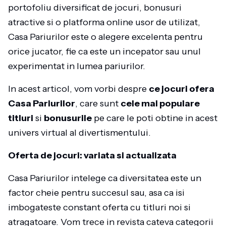
portofoliu diversificat de jocuri, bonusuri
atractive si o platforma online usor de utilizat,
Casa Pariurilor este o alegere excelenta pentru
orice jucator, fie ca este un incepator sau unul
experimentat in lumea pariurilor.
In acest articol, vom vorbi despre
ce jocuri ofera
Casa Pariurilor
, care sunt
cele mai populare
titluri
si
bonusurile
pe care le poti obtine in acest
univers virtual al divertismentului.
Oferta de jocuri: variata si actualizata
Casa Pariurilor intelege ca diversitatea este un
factor cheie pentru succesul sau, asa ca isi
imbogateste constant oferta cu titluri noi si
atragatoare. Vom trece in revista cateva categorii