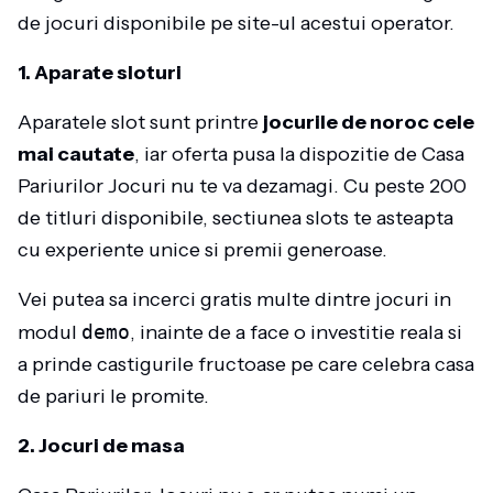
de jocuri disponibile pe site-ul acestui operator.
1. Aparate sloturi
Aparatele slot sunt printre
jocurile de noroc cele
mai cautate
, iar oferta pusa la dispozitie de Casa
Pariurilor Jocuri nu te va dezamagi. Cu peste 200
de titluri disponibile, sectiunea slots te asteapta
cu experiente unice si premii generoase.
Vei putea sa incerci gratis multe dintre jocuri in
modul
demo
, inainte de a face o investitie reala si
a prinde castigurile fructoase pe care celebra casa
de pariuri le promite.
2. Jocuri de masa