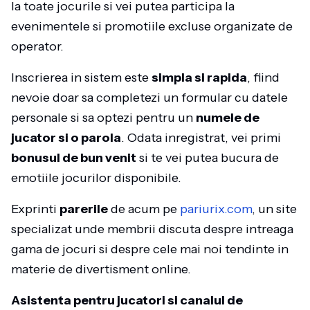
la toate jocurile si vei putea participa la
evenimentele si promotiile excluse organizate de
operator.
Inscrierea in sistem este
simpla si rapida
, fiind
nevoie doar sa completezi un formular cu datele
personale si sa optezi pentru un
numele de
jucator si o parola
. Odata inregistrat, vei primi
bonusul de bun venit
si te vei putea bucura de
emotiile jocurilor disponibile.
Exprinti
parerile
de acum pe
pariurix.com
, un site
specializat unde membrii discuta despre intreaga
gama de jocuri si despre cele mai noi tendinte in
materie de divertisment online.
Asistenta pentru jucatori si canalul de