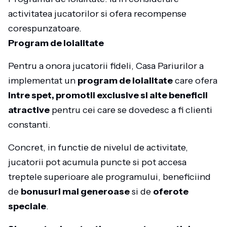
activitatea jucatorilor si ofera recompense
corespunzatoare.
Program de loialitate
Pentru a onora jucatorii fideli, Casa Pariurilor a
implementat un
program de loialitate
care ofera
intre spet, promotii exclusive si alte beneficii
atractive
pentru cei care se dovedesc a fi clienti
constanti.
Concret, in functie de nivelul de activitate,
jucatorii pot acumula puncte si pot accesa
treptele superioare ale programului, beneficiind
de
bonusuri mai generoase
si de
oferote
speciale
.