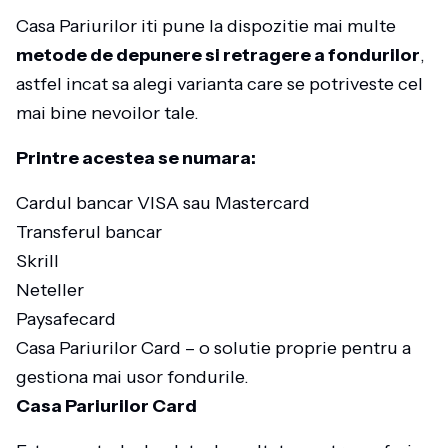
Casa Pariurilor iti pune la dispozitie mai multe
metode de depunere si retragere a fondurilor
,
astfel incat sa alegi varianta care se potriveste cel
mai bine nevoilor tale.
Printre acestea se numara:
Cardul bancar VISA sau Mastercard
Transferul bancar
Skrill
Neteller
Paysafecard
Casa Pariurilor Card – o solutie proprie pentru a
gestiona mai usor fondurile.
Casa Pariurilor Card