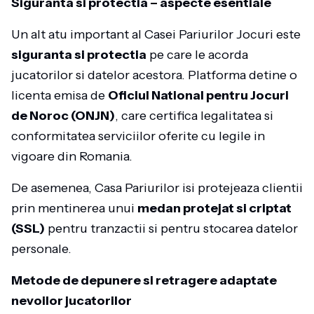
Siguranta si protectia – aspecte esentiale
Un alt atu important al Casei Pariurilor Jocuri este
siguranta si protectia
pe care le acorda
jucatorilor si datelor acestora. Platforma detine o
licenta emisa de
Oficiul National pentru Jocuri
de Noroc (ONJN)
, care certifica legalitatea si
conformitatea serviciilor oferite cu legile in
vigoare din Romania.
De asemenea, Casa Pariurilor isi protejeaza clientii
prin mentinerea unui
medan protejat si criptat
(SSL)
pentru tranzactii si pentru stocarea datelor
personale.
Metode de depunere si retragere adaptate
nevoilor jucatorilor