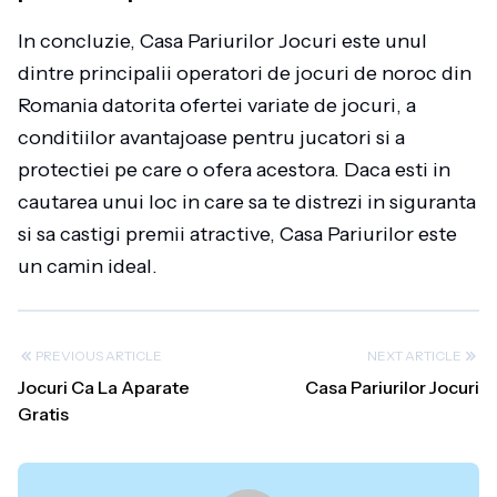
In concluzie, Casa Pariurilor Jocuri este unul
dintre principalii operatori de jocuri de noroc din
Romania datorita ofertei variate de jocuri, a
conditiilor avantajoase pentru jucatori si a
protectiei pe care o ofera acestora. Daca esti in
cautarea unui loc in care sa te distrezi in siguranta
si sa castigi premii atractive, Casa Pariurilor este
un camin ideal.
PREVIOUS ARTICLE
NEXT ARTICLE
Jocuri Ca La Aparate
Casa Pariurilor Jocuri
Gratis