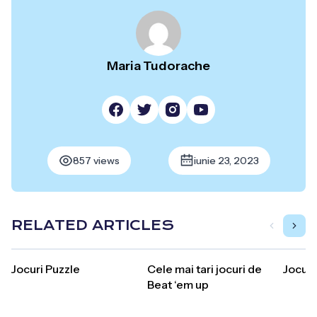
Maria Tudorache
857 views
iunie 23, 2023
RELATED ARTICLES
Jocuri Puzzle
Cele mai tari jocuri de
Jocuri
Beat ‘em up