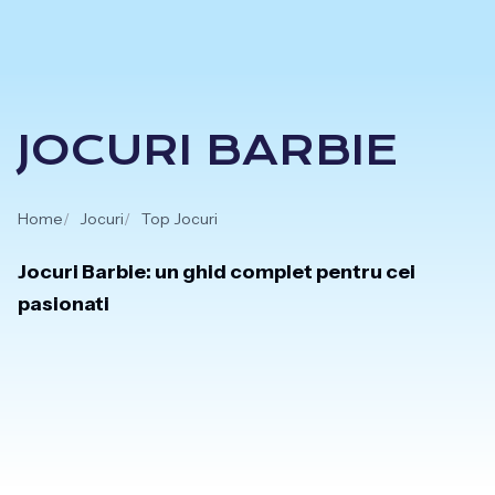
Skip
to
content
JOCURI BARBIE
Home
Jocuri
Top Jocuri
Jocuri Barbie: un ghid complet pentru cei
pasionati