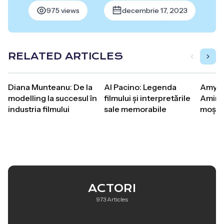
975 views
decembrie 17, 2023
RELATED ARTICLES
Diana Munteanu: De la
Al Pacino: Legenda
Amy W
modelling la succesul în
filmului și interpretările
Aminti
industria filmului
sale memorabile
moșten
ACTORI
973 Articles