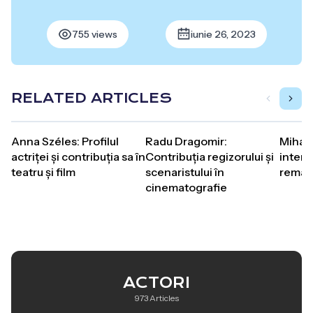
755 views
iunie 26, 2023
RELATED ARTICLES
Anna Széles: Profilul
Radu Dragomir:
Mihai 
actriței și contribuția sa în
Contribuția regizorului și
interp
teatru și film
scenaristului în
remarc
cinematografie
ACTORI
973 Articles