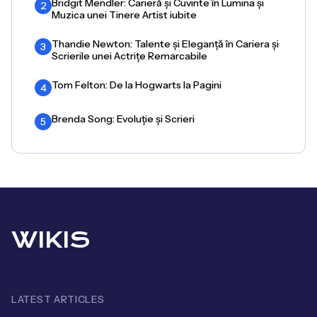
Bridgit Mendler: Carieră și Cuvinte în Lumina și
2
Muzica unei Tinere Artist iubite
Thandie Newton: Talente și Eleganță în Cariera și
3
Scrierile unei Actrițe Remarcabile
Tom Felton: De la Hogwarts la Pagini
4
Brenda Song: Evoluție și Scrieri
5
WIKIS
LATEST ARTICLES