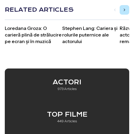
RELATED ARTICLES
Loredana Groza: O
Stephen Lang: Cariera și
Răzvan
carieră plină de strălucire
rolurile puternice ale
actorul
pe ecran și în muzică
actorului
remar
ACTORI
973 Articles
TOP FILME
449 Articles