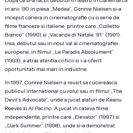
Dupa ce si-a facut debutul in teatru in Danemarca
in anii ’90 in piesa „Medea”, Connie Nielsen si-a
inceput cariera in cinematografie cu o serie de
filme franceze si italiene, printre care „Colletto
Bianco” (1990) si „Vacanze di Natale ’91” (1991).
Insa, debutul sau in noul val al cinematografiei
europene, in filmul „Le Paradis Absolument”
(1993), a atras atentia criticii si i-a oferit
oportunitati mai mari in industrie.
In 1997, Connie Nielsen a reusit sa cucereasca
publicul international cu rolul sau in filmul „The
Devil’s Advocate”, unde a jucat alaturi de Keanu
Reeves si Al Pacino. A jucat in cateva filme
independente, printre care „Elevator” (1997) si
„Dark Summer” (1998), unde si-a demonstrat