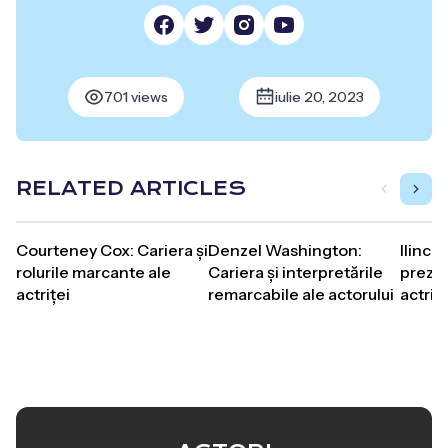
701 views
iulie 20, 2023
RELATED ARTICLES
Courteney Cox: Cariera și
Denzel Washington:
Ilinca 
rolurile marcante ale
Cariera și interpretările
prezen
actriței
remarcabile ale actorului
actrițe