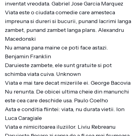
inventat vreodata. Gabriel Jose Garcia Marquez
Viata este o ciudata comedie care amesteca
impreuna si dureri si bucurii, punand lacrimi langa
zambet, punand zambet langa plans. Alexandru
Macedonski
Nu amana pana maine ce poti face astazi.
Benjamin Franklin
Daruieste zambete, ele sunt gratuite si pot
schimba viata cuiva. Unknown
Viata e mai tare decat mizeriile ei. George Bacovia
Nu renunta. De obicei ultima cheie din manunchi
este cea care deschide usa. Paulo Coelho
Asta e conditia fiintei: viata, nu durata vietii. Ion
Luca Caragiale
Viata e nimicitoarea iluziilor. Liviu Rebreanu
Daruieste fiecare zi sansa de a fi cea mai frumoasa