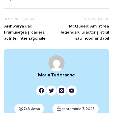
PREVIOUS ARTICLE
NEXT ARTICLE
Aishwarya Rai:
McQueen: Amintirea
Frumusețea și cariera
legendarului actor și stilul
actriței internaționale
său inconfundabil
Maria Tudorache
743 views
septembrie 7, 2023