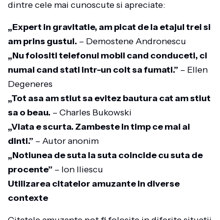
dintre cele mai cunoscute si apreciate:
„Expert in gravitatie, am picat de la etajul trei si
am prins gustul.
– Demostene Andronescu
„Nu folositi telefonul mobil cand conduceti, ci
numai cand stati intr-un colt sa fumati.”
– Ellen
Degeneres
„Tot asa am stiut sa evitez bautura cat am stiut
sa o beau.
– Charles Bukowski
„Viata e scurta. Zambeste in timp ce mai ai
dinti.”
– Autor anonim
„Notiunea de suta la suta coincide cu suta de
procente”
– Ion Iliescu
Utilizarea citatelor amuzante in diverse
contexte