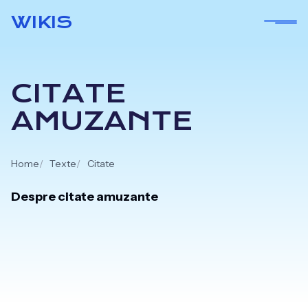
Skip
WIKIS
to
content
CITATE
AMUZANTE
Home
Texte
Citate
Despre citate amuzante