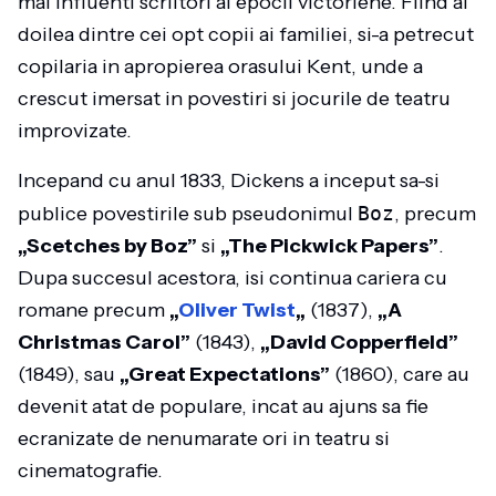
mai influenti scriitori ai epocii victoriene. Fiind al
doilea dintre cei opt copii ai familiei, si-a petrecut
copilaria in apropierea orasului Kent, unde a
crescut imersat in povestiri si jocurile de teatru
improvizate.
Incepand cu anul 1833, Dickens a inceput sa-si
publice povestirile sub pseudonimul
Boz
, precum
„Scetches by Boz”
si
„The Pickwick Papers”
.
Dupa succesul acestora, isi continua cariera cu
romane precum
„
Oliver Twist
„
(1837),
„A
Christmas Carol”
(1843),
„David Copperfield”
(1849), sau
„Great Expectations”
(1860), care au
devenit atat de populare, incat au ajuns sa fie
ecranizate de nenumarate ori in teatru si
cinematografie.