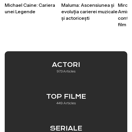
Michael Caine: Cariera
Maluma: Ascensiunea și
Mirce
unei Legende
evoluția carierei muzicale
Aminti
și actoricești
contrib
film
ACTORI
973 Articles
TOP FILME
449 Articles
SERIALE