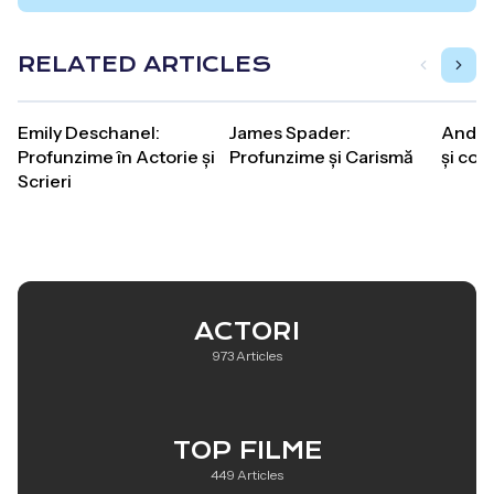
RELATED ARTICLES
Emily Deschanel:
James Spader:
Andree
Profunzime în Actorie și
Profunzime și Carismă
și con
Scrieri
ACTORI
973 Articles
TOP FILME
449 Articles