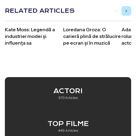
RELATED ARTICLES
Kate Moss: Legendă a
Loredana Groza: O
Adam D
industriei modei și
carieră plină de strălucire
roluri
influența sa
pe ecran și în muzică
actoru
ACTORI
973 Articles
TOP FILME
449 Articles