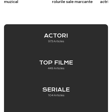
muzical
rolurile sale marcante
actriț
ACTORI
973 Articles
TOP FILME
449 Articles
SERIALE
104 Articles