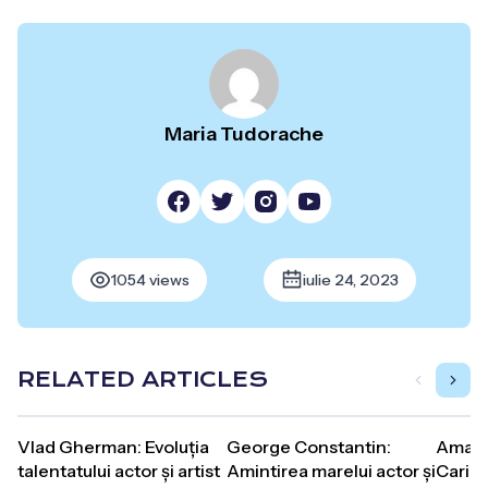
Maria Tudorache
1054 views
iulie 24, 2023
RELATED ARTICLES
Vlad Gherman: Evoluția
George Constantin:
Amand
talentatului actor și artist
Amintirea marelui actor și
Carier