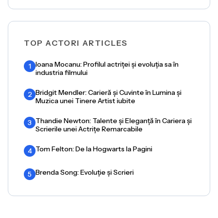
TOP ACTORI ARTICLES
Ioana Mocanu: Profilul actriței și evoluția sa în
1
industria filmului
Bridgit Mendler: Carieră și Cuvinte în Lumina și
2
Muzica unei Tinere Artist iubite
Thandie Newton: Talente și Eleganță în Cariera și
3
Scrierile unei Actrițe Remarcabile
Tom Felton: De la Hogwarts la Pagini
4
Brenda Song: Evoluție și Scrieri
5