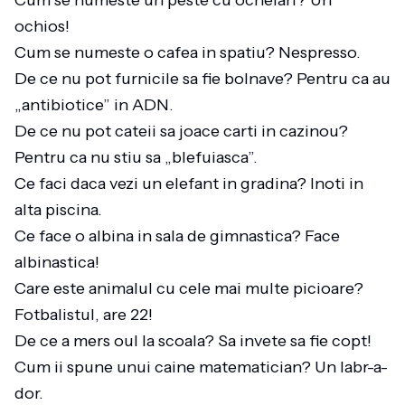
Cum se numeste un peste cu ochelari? Un
ochios!
Cum se numeste o cafea in spatiu? Nespresso.
De ce nu pot furnicile sa fie bolnave? Pentru ca au
„antibiotice” in ADN.
De ce nu pot cateii sa joace carti in cazinou?
Pentru ca nu stiu sa „blefuiasca”.
Ce faci daca vezi un elefant in gradina? Inoti in
alta piscina.
Ce face o albina in sala de gimnastica? Face
albinastica!
Care este animalul cu cele mai multe picioare?
Fotbalistul, are 22!
De ce a mers oul la scoala? Sa invete sa fie copt!
Cum ii spune unui caine matematician? Un labr-a-
dor.