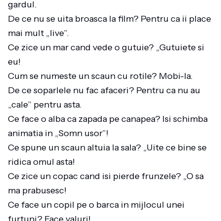
gardul.
De ce nu se uita broasca la film? Pentru ca ii place
mai mult „live”.
Ce zice un mar cand vede o gutuie? „Gutuiete si
eu!
Cum se numeste un scaun cu rotile? Mobi-la.
De ce soparlele nu fac afaceri? Pentru ca nu au
„cale” pentru asta.
Ce face o alba ca zapada pe canapea? Isi schimba
animatia in „Somn usor”!
Ce spune un scaun altuia la sala? „Uite ce bine se
ridica omul asta!
Ce zice un copac cand isi pierde frunzele? „O sa
ma prabusesc!
Ce face un copil pe o barca in mijlocul unei
furtuni? Face valuri!