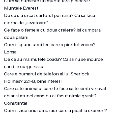
Cum se numeste un munte fara picioare?
Muntele Everest.
De ce s-a urcat cartoful pe masa? Ca sa faca
ciorba de „sezatoare”.
Ce face o femeie cu doua creiere? Isi cumpara
doua palarii.
Cum ii spune unui leu care a pierdut vocea?
Lonsa!
De ce au maimutele coada? Ca sa nu se incurce
cand le curge nasul.
Care e numarul de telefon al lui Sherlock
Holmes? 221-B, bineinteles!
Care este animalul care te face sa te simti vinovat
chiar si atunci cand nu ai facut nimic gresit?
Constiinta!
Cum ii zice unui dinozaur care a picat la examen?