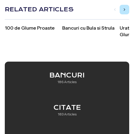
RELATED ARTICLES
100 de Glume Proaste
Bancuri cu Bula si Strula
Uratur
Glum
BANCURI
186 Articles
CITATE
183 Articles