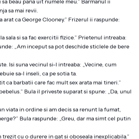
u sa beau pana uit numele meu.” Barmanul ii
nja sa mai revii.
sa arat ca George Clooney.” Frizerul ii raspunde:
sala si sa fac exercitii fizice.” Prietenul intreaba:
punde: „Am inceput sa pot deschide sticlele de bere
e. Isi suna vecinul si-l intreaba: „Vecine, cum
buie sa-l inseli, ca pe sotia ta.
it ca barbatii care fac mult sex arata mai tineri.”
ebelus.” Bula il priveste suparat si spune: „Da, unul
 viata in ordine si am decis sa renunt la fumat,
 merge?” Bula raspunde: „Greu, dar ma simt cel putin
 trezit cu o durere in gat si oboseala inexplicabila.”