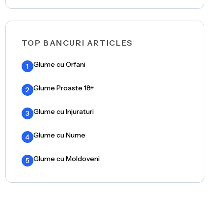
TOP BANCURI ARTICLES
Glume cu Orfani
1
Glume Proaste 18+
2
Glume cu Injuraturi
3
Glume cu Nume
4
Glume cu Moldoveni
5