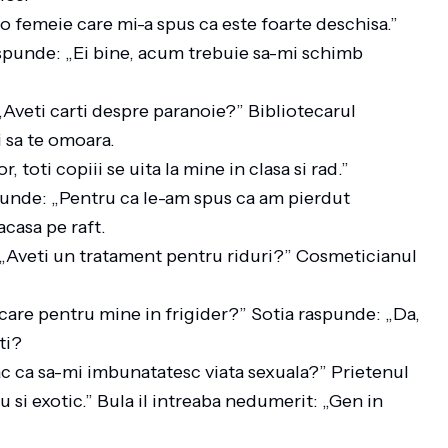
 o femeie care mi-a spus ca este foarte deschisa.”
aspunde: „Ei bine, acum trebuie sa-mi schimb
 „Aveti carti despre paranoie?” Bibliotecarul
ui sa te omoara.
toti copiii se uita la mine in clasa si rad.”
spunde: „Pentru ca le-am spus ca am pierdut
 acasa pe raft.
 „Aveti un tratament pentru riduri?” Cosmeticianul
ancare pentru mine in frigider?” Sotia raspunde: „Da,
sti?
 fac ca sa-mi imbunatatesc viata sexuala?” Prietenul
u si exotic.” Bula il intreaba nedumerit: „Gen in