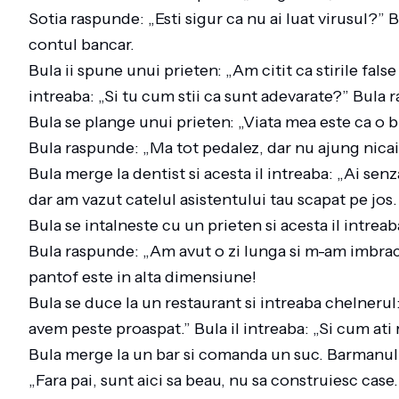
Sotia raspunde: „Esti sigur ca nu ai luat virusul?”
contul bancar.
Bula ii spune unui prieten: „Am citit ca stirile fal
intreaba: „Si tu cum stii ca sunt adevarate?” Bula
Bula se plange unui prieten: „Viata mea este ca o bi
Bula raspunde: „Ma tot pedalez, dar nu ajung nica
Bula merge la dentist si acesta il intreaba: „Ai sen
dar am vazut catelul asistentului tau scapat pe jos
Bula se intalneste cu un prieten si acesta il intrea
Bula raspunde: „Am avut o zi lunga si m-am imbraca
pantof este in alta dimensiune!
Bula se duce la un restaurant si intreaba chelneru
avem peste proaspat.” Bula il intreaba: „Si cum ati 
Bula merge la un bar si comanda un suc. Barmanul i
„Fara pai, sunt aici sa beau, nu sa construiesc case