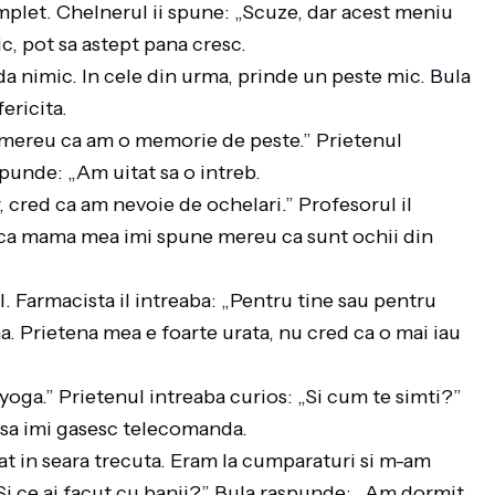
plet. Chelnerul ii spune: „Scuze, dar acest meniu
ic, pot sa astept pana cresc.
nda nimic. In cele din urma, prinde un peste mic. Bula
 fericita.
 mereu ca am o memorie de peste.” Prietenul
spunde: „Am uitat sa o intreb.
 cred ca am nevoie de ochelari.” Profesorul il
u ca mama mea imi spune mereu ca sunt ochii din
. Farmacista il intreaba: „Pentru tine sau pentru
. Prietena mea e foarte urata, nu cred ca o mai iau
yoga.” Prietenul intreaba curios: „Si cum te simti?”
t sa imi gasesc telecomanda.
at in seara trecuta. Eram la cumparaturi si m-am
 „Si ce ai facut cu banii?” Bula raspunde: „Am dormit