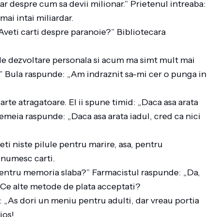
ar despre cum sa devii milionar.” Prietenul intreaba:
 mai intai miliardar.
„Aveti carti despre paranoie?” Bibliotecara
 de dezvoltare personala si acum ma simt mult mai
a?” Bula raspunde: „Am indraznit sa-mi cer o punga in
oarte atragatoare. El ii spune timid: „Daca asa arata
 Femeia raspunde: „Daca asa arata iadul, cred ca nici
ti niste pilule pentru marire, asa, pentru
e numesc carti.
 pentru memoria slaba?” Farmacistul raspunde: „Da,
. Ce alte metode de plata acceptati?
: „As dori un meniu pentru adulti, dar vreau portia
tios!