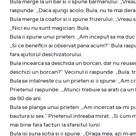
Bula merge la un bar si ii spune barmanului: „Vrea
raspunde: „Daca ajungi acolo, Bula, nu te mai dera
Bula merge la coafor si ii spune frizerului: „Vreau 
„Nici eu nu sunt magician, Bula.
Bula ii spune unui prieten: „Am inceput sa ma duc la 
„Si ce beneficii ai observat pana acum?” Bula ras
fara ajutorul deschizatorului.
Bula incearca sa deschida un borcan, dar nu reusest
deschizi un borcan?” Vecinul ii raspunde: „Bula, tre
Bula se intalneste cu un prieten si ii spune: „Am cit
Prietenul raspunde: „Atunci trebuie sa arati ca un b
de 90 de ani.
Bula se plange unui prieten: „Am incercat sa-mi pun
bautura si sex.” Prietenul intreaba mirat: „Si cum
mai bine fara facturi la sfarsitul lunii.
Bula isi suna sotia si ii spune: „Draga mea, azi m-am