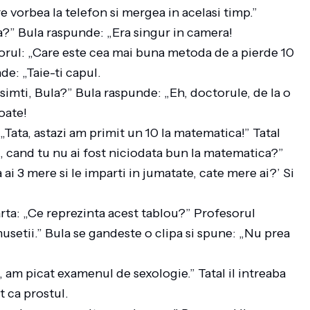
 vorbea la telefon si mergea in acelasi timp.”
sta?” Bula raspunde: „Era singur in camera!
norul: „Care este cea mai buna metoda de a pierde 10
de: „Taie-ti capul.
 simti, Bula?” Bula raspunde: „Eh, doctorule, de la o
toate!
: „Tata, astazi am primit un 10 la matematica!” Tatal
l, cand tu nu ai fost niciodata bun la matematica?”
ai 3 mere si le imparti in jumatate, cate mere ai?’ Si
 arta: „Ce reprezinta acest tablou?” Profesorul
usetii.” Bula se gandeste o clipa si spune: „Nu prea
a, am picat examenul de sexologie.” Tatal il intreaba
t ca prostul.