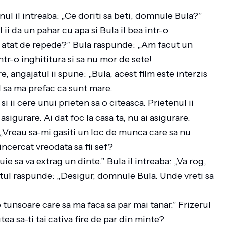
anul il intreaba: „Ce doriti sa beti, domnule Bula?”
i da un pahar cu apa si Bula il bea intr-o
pa atat de repede?” Bula raspunde: „Am facut un
ntr-o inghititura si sa nu mor de sete!
, angajatul ii spune: „Bula, acest film este interzis
d sa ma prefac ca sunt mare.
si ii cere unui prieten sa o citeasca. Prietenul ii
asigurare. Ai dat foc la casa ta, nu ai asigurare.
 „Vreau sa-mi gasiti un loc de munca care sa nu
 incercat vreodata sa fii sef?
uie sa va extrag un dinte.” Bula il intreaba: „Va rog,
tul raspunde: „Desigur, domnule Bula. Unde vreti sa
o tunsoare care sa ma faca sa par mai tanar.” Frizerul
a sa-ti tai cativa fire de par din minte?