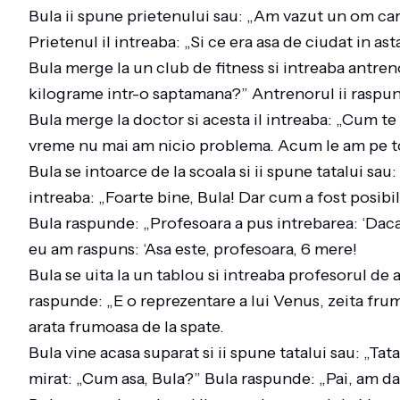
Bula ii spune prietenului sau: „Am vazut un om care
Prietenul il intreaba: „Si ce era asa de ciudat in a
Bula merge la un club de fitness si intreaba antre
kilograme intr-o saptamana?” Antrenorul ii raspun
Bula merge la doctor si acesta il intreaba: „Cum te
vreme nu mai am nicio problema. Acum le am pe 
Bula se intoarce de la scoala si ii spune tatalui sau
intreaba: „Foarte bine, Bula! Dar cum a fost posibi
Bula raspunde: „Profesoara a pus intrebarea: ‘Daca 
eu am raspuns: ‘Asa este, profesoara, 6 mere!
Bula se uita la un tablou si intreaba profesorul de
raspunde: „E o reprezentare a lui Venus, zeita frum
arata frumoasa de la spate.
Bula vine acasa suparat si ii spune tatalui sau: „Tat
mirat: „Cum asa, Bula?” Bula raspunde: „Pai, am da