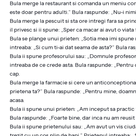
Bula merge la restaurant si comanda un meniu com
este doar pentru adulti.” Bula raspunde: „Nu-i nim
Bula merge la pescuit si sta ore intregi fara sa pri
il privesc si ii spune: „Sper ca macar ai avut o viata
Bula se plange unui prieten: „Sotia mea imi spune
intreaba: „Si cum ti-ai dat seama de asta?” Bula ra
Bula ii spune profesorului sau: „Domnule profesor,
intreaba de ce crede asta. Bula raspunde: „Pentr
cap.
Bula merge la farmacie si cere un anticonceptional
prietena ta?” Bula raspunde: „Pentru mine, doamna
acasa.
Bula ii spune unui prieten: „Am inceput sa practic 
Bula raspunde: „Foarte bine, dar inca nu am reusi
Bula ii spune prietenului sau: „Am avut un vis ciud
trezit cu un cos plin de bani.” Prietenul intreaba: