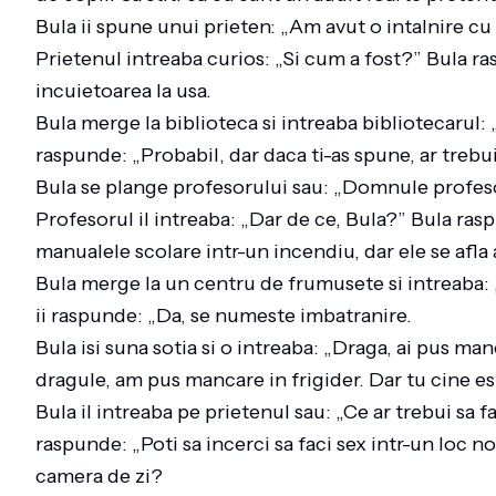
Bula ii spune unui prieten: „Am avut o intalnire cu
Prietenul intreaba curios: „Si cum a fost?” Bula r
incuietoarea la usa.
Bula merge la biblioteca si intreaba bibliotecarul:
raspunde: „Probabil, dar daca ti-as spune, ar treb
Bula se plange profesorului sau: „Domnule profesor, 
Profesorul il intreaba: „Dar de ce, Bula?” Bula ra
manualele scolare intr-un incendiu, dar ele se afla
Bula merge la un centru de frumusete si intreaba:
ii raspunde: „Da, se numeste imbatranire.
Bula isi suna sotia si o intreaba: „Draga, ai pus m
dragule, am pus mancare in frigider. Dar tu cine e
Bula il intreaba pe prietenul sau: „Ce ar trebui sa
raspunde: „Poti sa incerci sa faci sex intr-un loc no
camera de zi?