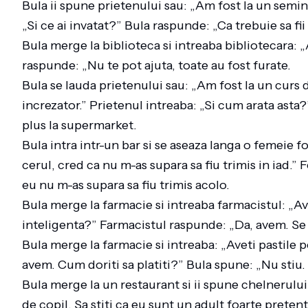
Bula ii spune prietenului sau: „Am fost la un semin
„Si ce ai invatat?” Bula raspunde: „Ca trebuie sa fii
Bula merge la biblioteca si intreaba bibliotecara: 
raspunde: „Nu te pot ajuta, toate au fost furate.
Bula se lauda prietenului sau: „Am fost la un curs
increzator.” Prietenul intreaba: „Si cum arata ast
plus la supermarket.
Bula intra intr-un bar si se aseaza langa o femeie f
cerul, cred ca nu m-as supara sa fiu trimis in iad.”
eu nu m-as supara sa fiu trimis acolo.
Bula merge la farmacie si intreaba farmacistul: „Ave
inteligenta?” Farmacistul raspunde: „Da, avem. S
Bula merge la farmacie si intreaba: „Aveti pastile
avem. Cum doriti sa platiti?” Bula spune: „Nu stiu
Bula merge la un restaurant si ii spune chelnerului
de copil. Sa stiti ca eu sunt un adult foarte preten