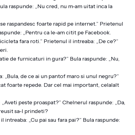
 Bula raspunde: „Nu cred, nu m-am uitat inca la
se se raspandesc foarte rapid pe internet.” Prietenul
 raspunde: „Pentru ca le-am citit pe Facebook.
cicleta fara roti.” Prietenul il intreaba: „De ce?”
ieri.
zatie de furnicaturi in gura?” Bula raspunde: „Nu,
.
ba: „Bula, de ce ai un pantof maro si unul negru?”
t foarte repede. Dar cel mai important, celalalt
l: „Aveti peste proaspat?” Chelnerul raspunde: „Da,
reusit sa-l prindeti?
l intreaba: „Cu pai sau fara pai?” Bula raspunde:
.