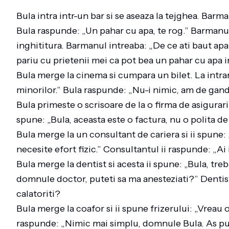
Bula intra intr-un bar si se aseaza la tejghea. Barm
Bula raspunde: „Un pahar cu apa, te rog.” Barmanul i
inghititura. Barmanul intreaba: „De ce ati baut a
pariu cu prietenii mei ca pot bea un pahar cu apa i
Bula merge la cinema si cumpara un bilet. La intrare
minorilor.” Bula raspunde: „Nu-i nimic, am de gan
Bula primeste o scrisoare de la o firma de asigurari 
spune: „Bula, aceasta este o factura, nu o polita de 
Bula merge la un consultant de cariera si ii spune:
necesite efort fizic.” Consultantul ii raspunde: „Ai
Bula merge la dentist si acesta ii spune: „Bula, treb
domnule doctor, puteti sa ma anesteziati?” Dentis
calatoriti?
Bula merge la coafor si ii spune frizerului: „Vreau 
raspunde: „Nimic mai simplu, domnule Bula. As pute