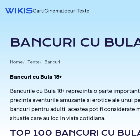
Skip
WIKIS
Carti
Cinema
Jocuri
Texte
to
content
BANCURI CU BULA
Home
Texte
Bancuri
Bancuri cu Bula 18+
Bancurile cu Bula 18+ reprezinta o parte importan
prezinta aventurile amuzante si erotice ale unui pe
bancuri pentru adulti, acestea pot fi considerate m
situatie care au loc in viata cotidiana.
TOP 100 BANCURI CU BULA