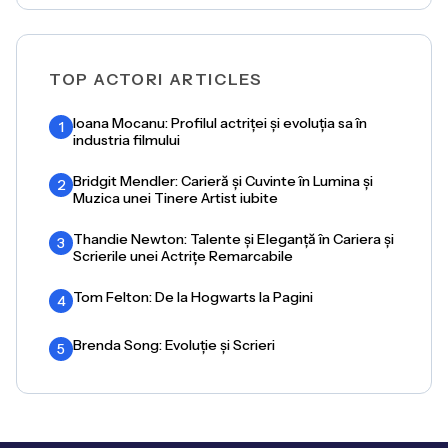
TOP ACTORI ARTICLES
Ioana Mocanu: Profilul actriței și evoluția sa în
1
industria filmului
Bridgit Mendler: Carieră și Cuvinte în Lumina și
2
Muzica unei Tinere Artist iubite
Thandie Newton: Talente și Eleganță în Cariera și
3
Scrierile unei Actrițe Remarcabile
Tom Felton: De la Hogwarts la Pagini
4
Brenda Song: Evoluție și Scrieri
5