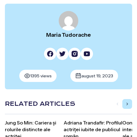
Maria Tudorache
1395 views
august 19, 2023
RELATED ARTICLES
Jung So Min: Cariera și
Adriana Trandafir: Profilul
Oona C
rolurile distincte ale
actriței iubite de publicul
interp
actriței
român
ale act