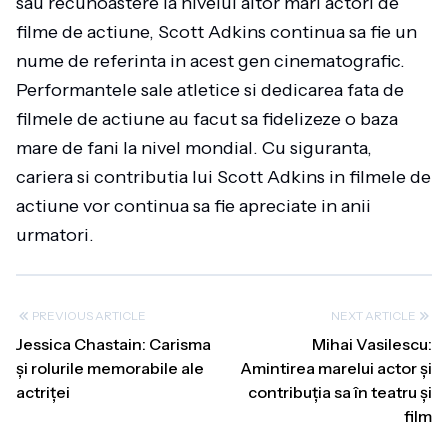
sau recunoastere la nivelul altor mari actori de
filme de actiune, Scott Adkins continua sa fie un
nume de referinta in acest gen cinematografic.
Performantele sale atletice si dedicarea fata de
filmele de actiune au facut sa fidelizeze o baza
mare de fani la nivel mondial. Cu siguranta,
cariera si contributia lui Scott Adkins in filmele de
actiune vor continua sa fie apreciate in anii
urmatori.
PREVIOUS ARTICLE
NEXT ARTICLE
Jessica Chastain: Carisma
Mihai Vasilescu:
și rolurile memorabile ale
Amintirea marelui actor și
actriței
contribuția sa în teatru și
film